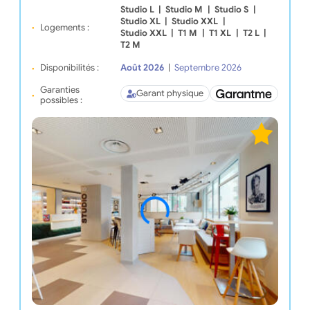
Studio L
|
Studio M
|
Studio S
|
Studio XL
|
Studio XXL
|
Logements :
Studio XXL
|
T1 M
|
T1 XL
|
T2 L
|
T2 M
Disponibilités :
Août 2026
|
Septembre 2026
Garanties
Garant physique
possibles :