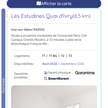
Afficher la carte
Les Estudines Quai d'Ivry
(6,5 km)
Ivry-sur-Seine (94200)
Située à proximité immédiate de l'Université Paris Cité -
Campus Grands Moulins, à 10 minutes à pied de la
Bibliothèque François Mit…
Logements :
T1
|
T1 Bis
|
T2
|
T3
Disponibilités :
Août 2026
|
Septembre 2026
Garant physique
Garanties
possibles :
Tout inclus