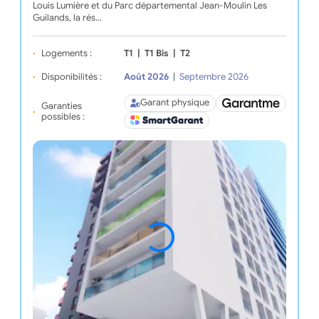
Louis Lumière et du Parc départemental Jean-Moulin Les
Guilands, la rés…
Logements :
T1
|
T1 Bis
|
T2
Disponibilités :
Août 2026
|
Septembre 2026
Garant physique
Garanties
possibles :