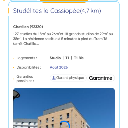
Studélites le Cassiopée
(4,7 km)
Chatillon (92320)
127 studios du 18m² au 26m²et 18 grands studios de 29m² au
38m². La résidence se situe à 5 minutes à pied du Tram T6
(arrêt Chatillo…
Logements :
Studio
|
T1
|
T1 Bis
Disponibilités :
Août 2026
Garanties
Garant physique
possibles :