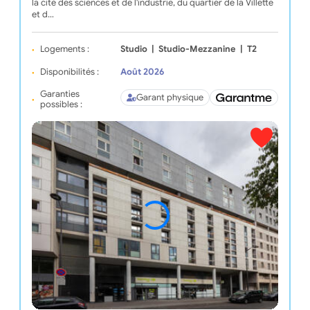
la cité des sciences et de l'industrie, du quartier de la Villette
et d…
Logements :
Studio
|
Studio-Mezzanine
|
T2
Disponibilités :
Août 2026
Garanties
Garant physique
possibles :