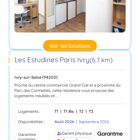
Voir les locations
Les Estudines Paris Ivry
(6,7 km)
Ivry-sur-Seine (94200)
Proche du centre commercial Grand Ciel et à proximité du
Parc des Cormailles, cette résidence vous propose des
logements meublés et…
Logements :
T1
|
T1 Bis
|
T2
|
T3
Disponibilités :
Août 2026
|
Septembre 2026
Garant physique
Garanties
possibles :