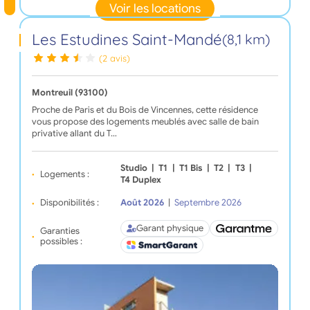
Voir les locations
Les Estudines Saint-Mandé
(8,1 km)
(2 avis)
Montreuil (93100)
Proche de Paris et du Bois de Vincennes, cette résidence
vous propose des logements meublés avec salle de bain
privative allant du T…
Studio
|
T1
|
T1 Bis
|
T2
|
T3
|
Logements :
T4 Duplex
Disponibilités :
Août 2026
|
Septembre 2026
Garant physique
Garanties
possibles :