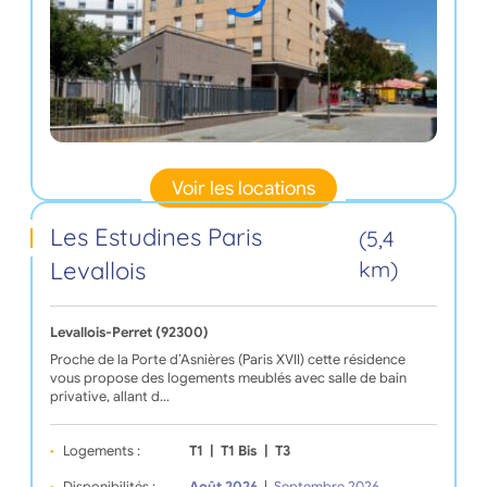
Voir les locations
Les Estudines Paris
(5,4
Levallois
km)
Levallois-Perret (92300)
Proche de la Porte d’Asnières (Paris XVII) cette résidence
vous propose des logements meublés avec salle de bain
privative, allant d…
Logements :
T1
|
T1 Bis
|
T3
Disponibilités :
Août 2026
|
Septembre 2026