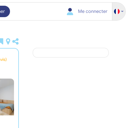
her
Me connecter
avis)