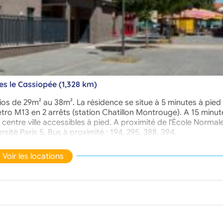
es le Cassiopée (1,328 km)
ios de 29m² au 38m². La résidence se situe à 5 minutes à pied
métro M13 en 2 arrêts (station Chatillon Montrouge). A 15 minu
ntre ville accessibles à pied. A proximité de l'École Normal
sité Paris 5. Bus à proximité : 194, 295, 388, 394.
Voir les locations