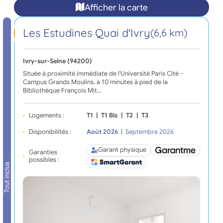
Afficher la carte
Les Estudines Quai d'Ivry
(6,6 km)
Ivry-sur-Seine (94200)
Située à proximité immédiate de l'Université Paris Cité -
Campus Grands Moulins, à 10 minutes à pied de la
Bibliothèque François Mit…
Logements :
T1
|
T1 Bis
|
T2
|
T3
Disponibilités :
Août 2026
|
Septembre 2026
Garant physique
Garanties
possibles :
Tout inclus