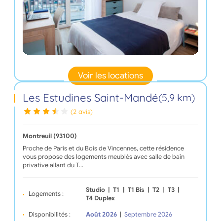
Voir les locations
Les Estudines Saint-Mandé
(5,9 km)
(2 avis)
Montreuil (93100)
Proche de Paris et du Bois de Vincennes, cette résidence
vous propose des logements meublés avec salle de bain
privative allant du T…
Studio
|
T1
|
T1 Bis
|
T2
|
T3
|
Logements :
T4 Duplex
Disponibilités :
Août 2026
|
Septembre 2026