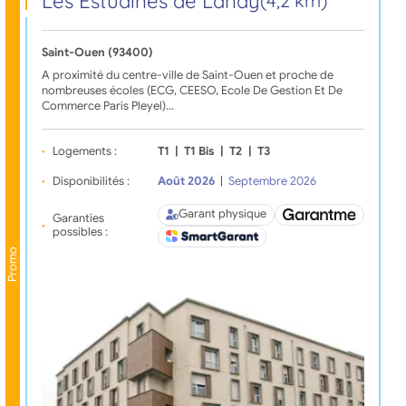
Les Estudines de Landy
(4,2 km)
Saint-Ouen (93400)
A proximité du centre-ville de Saint-Ouen et proche de
nombreuses écoles (ECG, CEESO, Ecole De Gestion Et De
Commerce Paris Pleyel)…
Logements :
T1
|
T1 Bis
|
T2
|
T3
Disponibilités :
Août 2026
|
Septembre 2026
Garant physique
Garanties
possibles :
Promo