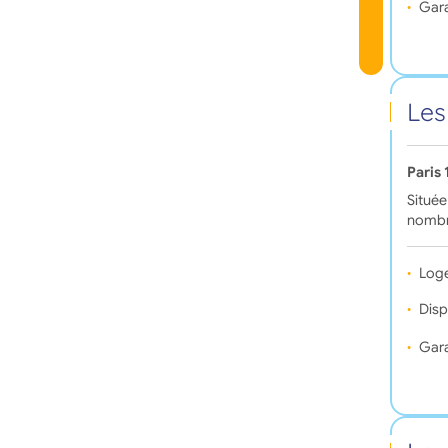
Gara
Les
Paris
Située
nombr
Log
Disp
Gara