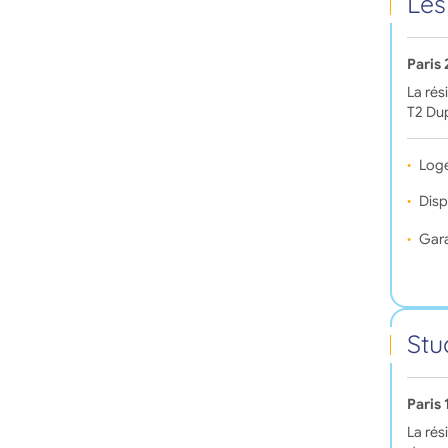
Les
Paris
La rés
T2 Dup
Log
Disp
Gara
Stu
Paris
La rés