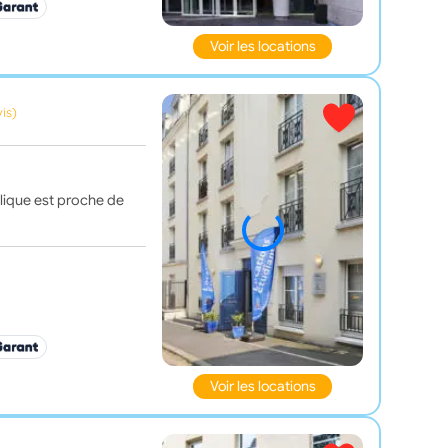
Voir les locations
vis)
blique est proche de
Voir les locations