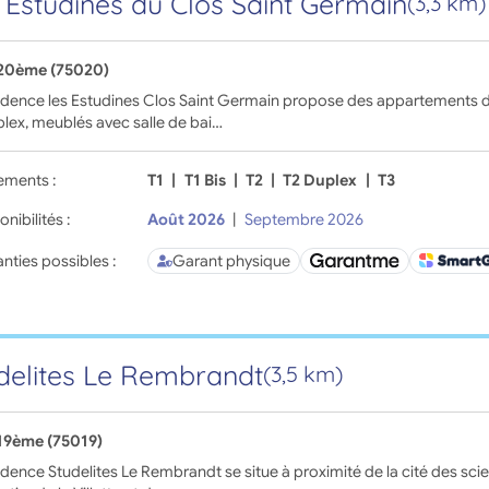
 Estudines du Clos Saint Germain
(3,3 km)
 20ème (75020)
idence les Estudines Clos Saint Germain propose des appartements de
lex, meublés avec salle de bai…
ements :
T1
|
T1 Bis
|
T2
|
T2 Duplex
|
T3
onibilités :
Août 2026
|
Septembre 2026
nties possibles :
Garant physique
delites Le Rembrandt
(3,5 km)
 19ème (75019)
idence Studelites Le Rembrandt se situe à proximité de la cité des scien