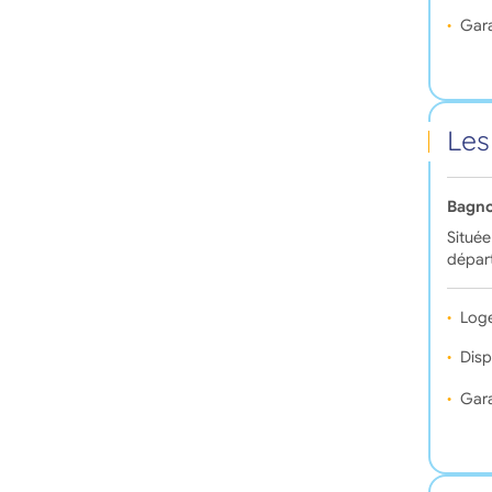
Gara
Les
Bagno
Située
départ
Log
Disp
Gara