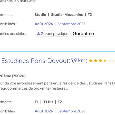
rtier de la Villette et d…
ements :
Studio
|
Studio-Mezzanine
|
T2
onibilités :
Août 2026
|
Septembre 2026
nties possibles :
Garant physique
 Estudines Paris Davout
(3,9 km)
(
 20ème (75020)
r du 20e arrondissement parisien, la résidence des Estudines Paris 
eux commerces de proximité (restaura…
ements :
T1
|
T1 Bis
|
T2
onibilités :
Août 2026
|
Septembre 2026