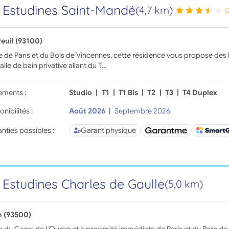
 Estudines Saint-Mandé
(4,7 km)
(
euil (93100)
 de Paris et du Bois de Vincennes, cette résidence vous propose de
alle de bain privative allant du T…
ements :
Studio
|
T1
|
T1 Bis
|
T2
|
T3
|
T4 Duplex
onibilités :
Août 2026
|
Septembre 2026
nties possibles :
Garant physique
 Estudines Charles de Gaulle
(5,0 km)
n (93500)