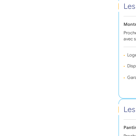
Les
Montr
Proche
avec s
Log
Disp
Gara
Les
Panti