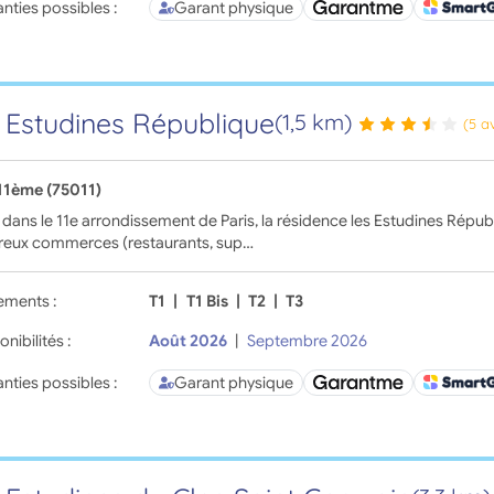
nties possibles :
Garant physique
 Estudines République
(1,5 km)
(5 a
 11ème (75011)
 dans le 11e arrondissement de Paris, la résidence les Estudines Répu
eux commerces (restaurants, sup…
ements :
T1
|
T1 Bis
|
T2
|
T3
onibilités :
Août 2026
|
Septembre 2026
nties possibles :
Garant physique