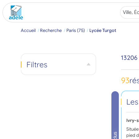
Accueil
Recherche
Paris (75)
Lycée Turgot
13206
Filtres
93
ré
Les
Ivry-
Située
pied d