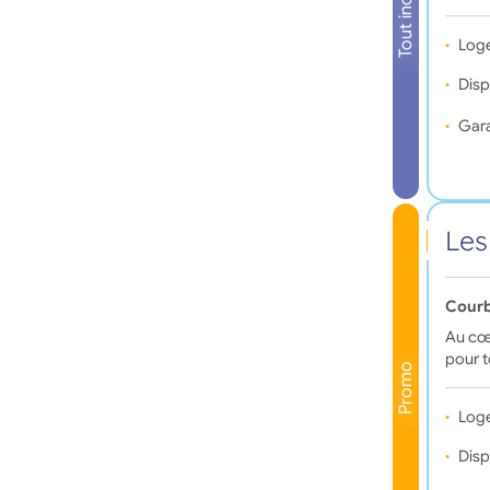
Tout inclus
Log
Disp
Gara
Les
Courb
Au cœu
pour t
Promo
Log
Disp