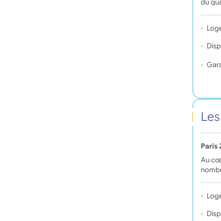
du qua
Log
Disp
Gara
Les
Paris
Au cœu
nombr
Log
Disp