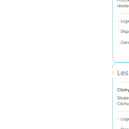
Proche
réside
Log
Disp
Gara
Les
Clich
Située
Clichy
Log