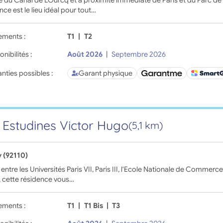
 du Canal de L’Ourcq et à proximité immédiate de Paris et du Parc de la
nce est le lieu idéal pour tout…
ements :
T1
|
T2
onibilités :
Août 2026
|
Septembre 2026
nties possibles :
Garant physique
 Estudines Victor Hugo
(5,1 km)
y (92110)
 entre les Universités Paris VII, Paris III, l'Ecole Nationale de Commerce
, cette résidence vous…
ements :
T1
|
T1 Bis
|
T3