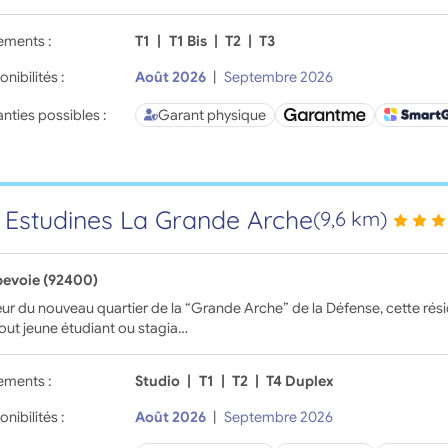
ements :
T1
|
T1 Bis
|
T2
|
T3
onibilités :
Août 2026
|
Septembre 2026
nties possibles :
Garant physique
 Estudines La Grande Arche
(9,6 km)
evoie (92400)
r du nouveau quartier de la “Grande Arche” de la Défense, cette résid
out jeune étudiant ou stagia…
ements :
Studio
|
T1
|
T2
|
T4 Duplex
onibilités :
Août 2026
|
Septembre 2026