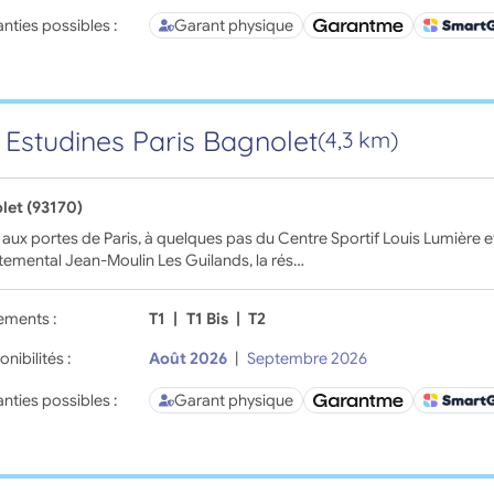
nties possibles :
Garant physique
 Estudines Paris Bagnolet
(4,3 km)
let (93170)
 aux portes de Paris, à quelques pas du Centre Sportif Louis Lumière e
emental Jean-Moulin Les Guilands, la rés…
ements :
T1
|
T1 Bis
|
T2
onibilités :
Août 2026
|
Septembre 2026
nties possibles :
Garant physique