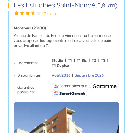
Les Estudines Saint-Mandé
(5,8 km)
(2 avis)
Montreuil (93100)
Proche de Paris et du Bois de Vincennes, cette résidence
vous propose des logements meublés avec salle de bain
privative allant du T…
Studio
|
T1
|
T1 Bis
|
T2
|
T3
|
Logements :
T4 Duplex
Disponibilités :
Août 2026
|
Septembre 2026
Garant physique
Garanties
possibles :