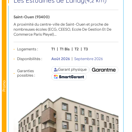
Les Estudines de Landy
(4,2 km)
Saint-Ouen (93400)
A proximité du centre-ville de Saint-Ouen et proche de
nombreuses écoles (ECG, CEESO, Ecole De Gestion Et De
Commerce Paris Pleyel)…
Logements :
T1
|
T1 Bis
|
T2
|
T3
Disponibilités :
Août 2026
|
Septembre 2026
Garant physique
Garanties
possibles :
Promo