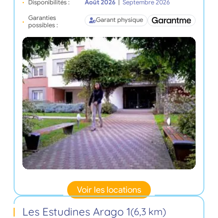
Disponibilités :
Août 2026
|
Septembre 2026
Garanties
Garant physique
possibles :
Voir les locations
Les Estudines Arago 1
(6,3 km)