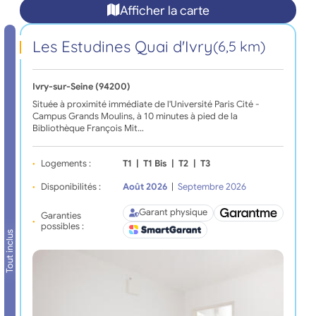
Afficher la carte
Les Estudines Quai d'Ivry
(6,5 km)
Ivry-sur-Seine (94200)
Située à proximité immédiate de l'Université Paris Cité -
Campus Grands Moulins, à 10 minutes à pied de la
Bibliothèque François Mit…
Logements :
T1
|
T1 Bis
|
T2
|
T3
Disponibilités :
Août 2026
|
Septembre 2026
Garant physique
Garanties
possibles :
Tout inclus