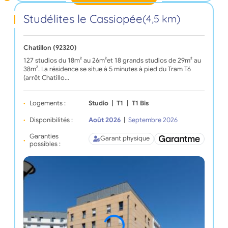
Studélites le Cassiopée
(4,5 km)
Chatillon (92320)
127 studios du 18m² au 26m²et 18 grands studios de 29m² au
38m². La résidence se situe à 5 minutes à pied du Tram T6
(arrêt Chatillo…
Logements :
Studio
|
T1
|
T1 Bis
Disponibilités :
Août 2026
|
Septembre 2026
Garanties
Garant physique
possibles :