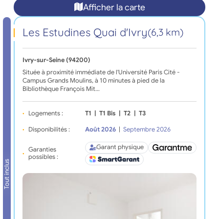
Afficher la carte
Les Estudines Quai d'Ivry
(6,3 km)
Ivry-sur-Seine (94200)
Située à proximité immédiate de l'Université Paris Cité -
Campus Grands Moulins, à 10 minutes à pied de la
Bibliothèque François Mit…
Logements :
T1
|
T1 Bis
|
T2
|
T3
Disponibilités :
Août 2026
|
Septembre 2026
Garant physique
Garanties
possibles :
Tout inclus