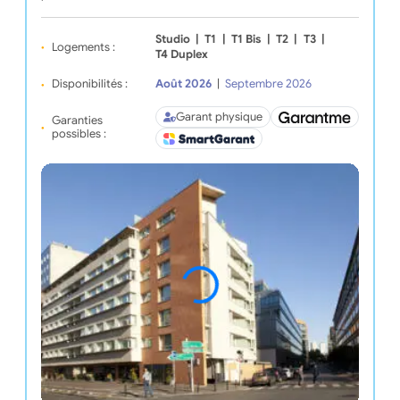
Studio
|
T1
|
T1 Bis
|
T2
|
T3
|
Logements :
T4 Duplex
Disponibilités :
Août 2026
|
Septembre 2026
Garant physique
Garanties
possibles :