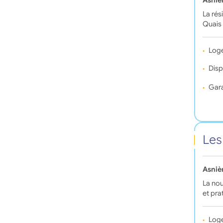
Asniè
La rés
Quais 
Log
Disp
Gara
Les
Asniè
La nou
et pra
Log