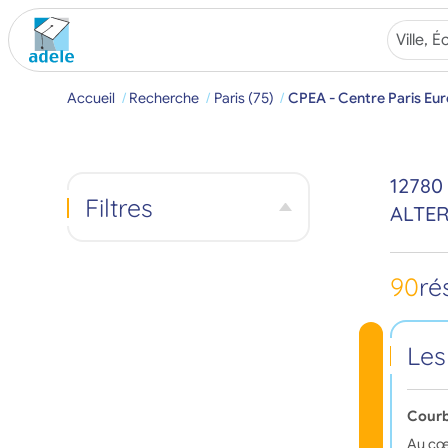
Accueil
Recherche
Paris (75)
CPEA - Centre Paris Eu
12780
Filtres
ALTE
90
ré
Les
Courb
Au cœu