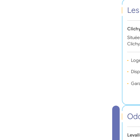
Les
Clich
Située
Clichy
Log
Disp
Gara
Oda
Leval