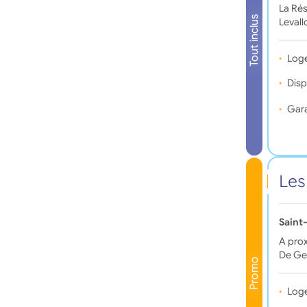
La Rés
Tout inclus
Levall
Log
Disp
Gara
Les
Saint
A prox
De Ge
Promo
Log