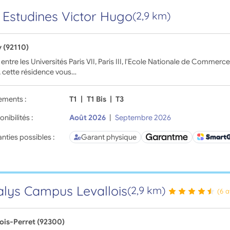
 Estudines Victor Hugo
(2,9 km)
y (92110)
 entre les Universités Paris VII, Paris III, l'Ecole Nationale de Commerce
, cette résidence vous…
ements :
T1
|
T1 Bis
|
T3
onibilités :
Août 2026
|
Septembre 2026
nties possibles :
Garant physique
lys Campus Levallois
(2,9 km)
(6 a
lois-Perret (92300)