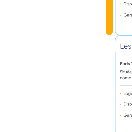
Disp
Gara
Les
Paris
Située
nombr
Log
Disp
Gara