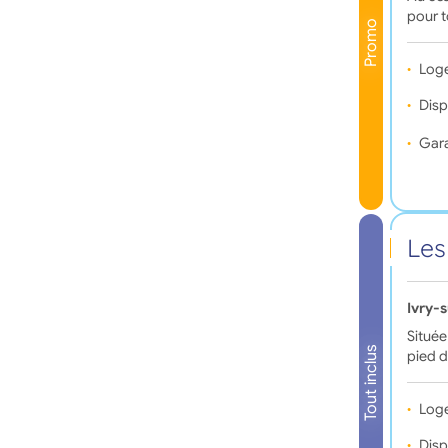
pour t
Promo
Log
Disp
Gara
Les
Ivry-
Située
Tout inclus
pied d
Log
Disp