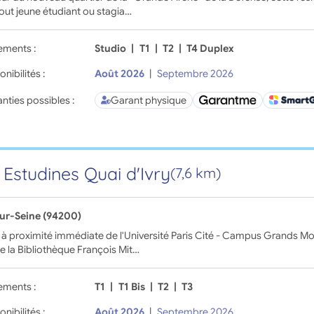
out jeune étudiant ou stagia…
ements :
Studio
|
T1
|
T2
|
T4 Duplex
onibilités :
Août 2026
|
Septembre 2026
nties possibles :
Garant physique
 Estudines Quai d'Ivry
(7,6 km)
sur-Seine (94200)
 à proximité immédiate de l'Université Paris Cité - Campus Grands Mou
e la Bibliothèque François Mit…
ements :
T1
|
T1 Bis
|
T2
|
T3
onibilités :
Août 2026
|
Septembre 2026