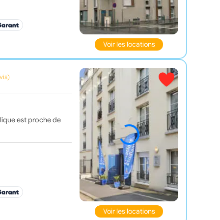
Voir les locations
vis)
blique est proche de
Voir les locations