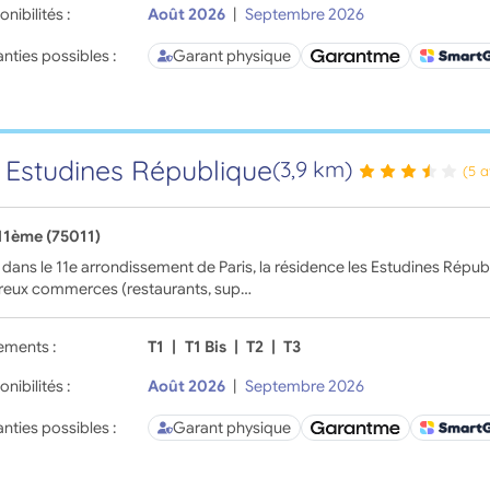
onibilités :
Août 2026
|
Septembre 2026
nties possibles :
Garant physique
 Estudines République
(3,9 km)
(5 a
 11ème (75011)
 dans le 11e arrondissement de Paris, la résidence les Estudines Répu
eux commerces (restaurants, sup…
ements :
T1
|
T1 Bis
|
T2
|
T3
onibilités :
Août 2026
|
Septembre 2026
nties possibles :
Garant physique