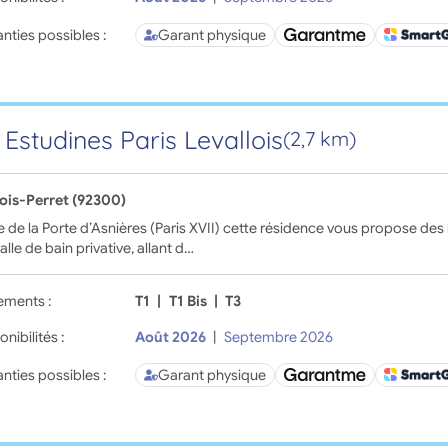
nties possibles :
Garant physique
 Estudines Paris Levallois
(2,7 km)
lois-Perret (92300)
 de la Porte d’Asnières (Paris XVII) cette résidence vous propose d
alle de bain privative, allant d…
ements :
T1
|
T1 Bis
|
T3
onibilités :
Août 2026
|
Septembre 2026
nties possibles :
Garant physique