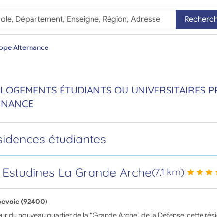
Recherc
rope Alternance
 LOGEMENTS ÉTUDIANTS OU UNIVERSITAIRES P
RNANCE
sidences étudiantes
 Estudines La Grande Arche
(7,1 km)
evoie (92400)
r du nouveau quartier de la “Grande Arche” de la Défense, cette résid