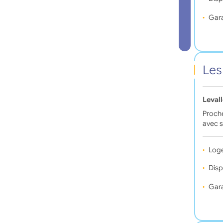
Gara
Les
Leval
Proche
avec s
Log
Disp
Gara