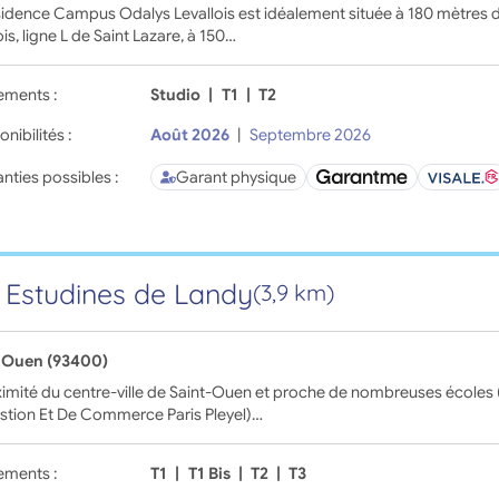
idence Campus Odalys Levallois est idéalement située à 180 mètres d
ois, ligne L de Saint Lazare, à 150…
ements :
Studio
|
T1
|
T2
onibilités :
Août 2026
|
Septembre 2026
nties possibles :
Garant physique
 Estudines de Landy
(3,9 km)
-Ouen (93400)
imité du centre-ville de Saint-Ouen et proche de nombreuses écoles
stion Et De Commerce Paris Pleyel)…
ements :
T1
|
T1 Bis
|
T2
|
T3