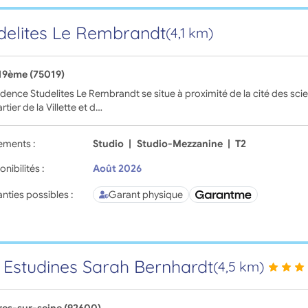
delites Le Rembrandt
(4,1 km)
 19ème (75019)
idence Studelites Le Rembrandt se situe à proximité de la cité des scien
rtier de la Villette et d…
ements :
Studio
|
Studio-Mezzanine
|
T2
onibilités :
Août 2026
nties possibles :
Garant physique
 Estudines Sarah Bernhardt
(4,5 km)