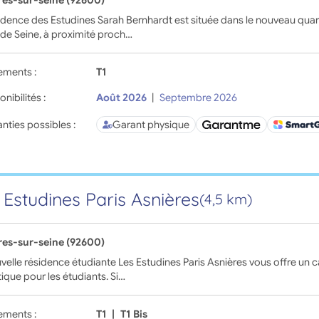
res-sur-seine (92600)
idence des Estudines Sarah Bernhardt est située dans le nouveau quarti
de Seine, à proximité proch…
ements :
T1
onibilités :
Août 2026
|
Septembre 2026
nties possibles :
Garant physique
 Estudines Paris Asnières
(4,5 km)
res-sur-seine (92600)
velle résidence étudiante Les Estudines Paris Asnières vous offre un
tique pour les étudiants. Si…
ements :
T1
|
T1 Bis