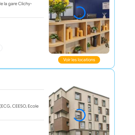
e la gare Clichy-
Voir les locations
 (ECG, CEESO, Ecole