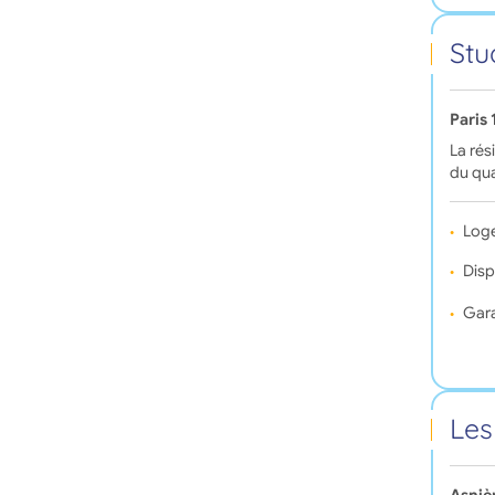
Stu
Paris
La rés
du qua
Log
Disp
Gara
Les