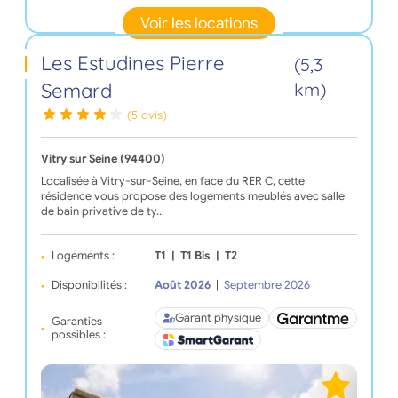
Voir les locations
Les Estudines Pierre
(5,3
Semard
km)
(5 avis)
Vitry sur Seine (94400)
Localisée à Vitry-sur-Seine, en face du RER C, cette
résidence vous propose des logements meublés avec salle
de bain privative de ty…
Logements :
T1
|
T1 Bis
|
T2
Disponibilités :
Août 2026
|
Septembre 2026
Garant physique
Garanties
possibles :