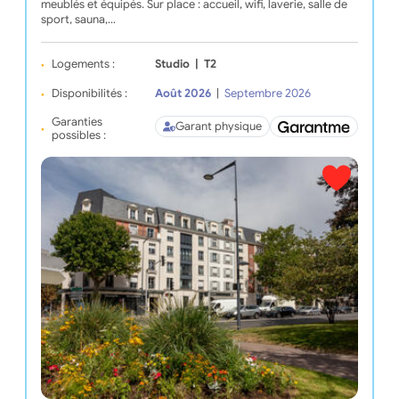
meublés et équipés. Sur place : accueil, wifi, laverie, salle de
sport, sauna,…
Logements :
Studio
|
T2
Disponibilités :
Août 2026
|
Septembre 2026
Garanties
Garant physique
possibles :