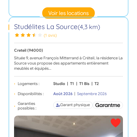
Voir les locations
Studélites La Source
(4,3 km)
(1 avis)
Creteil (94000)
Située 9, avenue François Mitterrand à Créteil, la résidence La
Source vous propose des appartements entièrement
meublés et équipés…
Logements :
Studio
|
T1
|
T1 Bis
|
T2
Disponibilités :
Août 2026
|
Septembre 2026
Garanties
Garant physique
possibles :