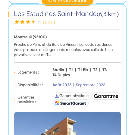
Voir les locations
Les Estudines Saint-Mandé
(6,3 km)
(2 avis)
Montreuil (93100)
Proche de Paris et du Bois de Vincennes, cette résidence
vous propose des logements meublés avec salle de bain
privative allant du T…
Studio
|
T1
|
T1 Bis
|
T2
|
T3
|
Logements :
T4 Duplex
Disponibilités :
Août 2026
|
Septembre 2026
Garant physique
Garanties
possibles :