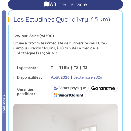
Afficher la carte
Les Estudines Quai d'Ivry
(6,5 km)
Ivry-sur-Seine (94200)
Située à proximité immédiate de l'Université Paris Cité -
Campus Grands Moulins, à 10 minutes à pied de la
Bibliothèque François Mit…
Logements :
T1
|
T1 Bis
|
T2
|
T3
Disponibilités :
Août 2026
|
Septembre 2026
Garant physique
Garanties
possibles :
Tout inclus