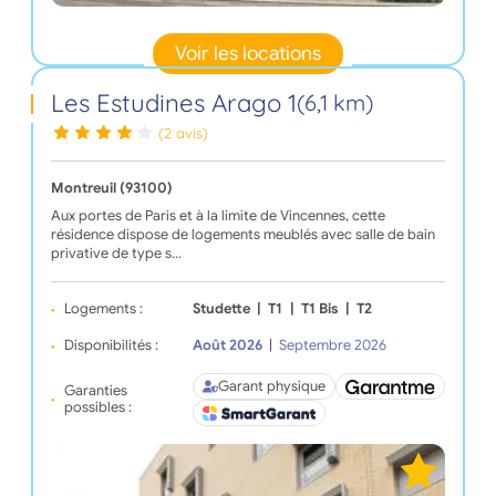
Voir les locations
Les Estudines Arago 1
(6,1 km)
(2 avis)
Montreuil (93100)
Aux portes de Paris et à la limite de Vincennes, cette
résidence dispose de logements meublés avec salle de bain
privative de type s…
Logements :
Studette
|
T1
|
T1 Bis
|
T2
Disponibilités :
Août 2026
|
Septembre 2026
Garant physique
Garanties
possibles :