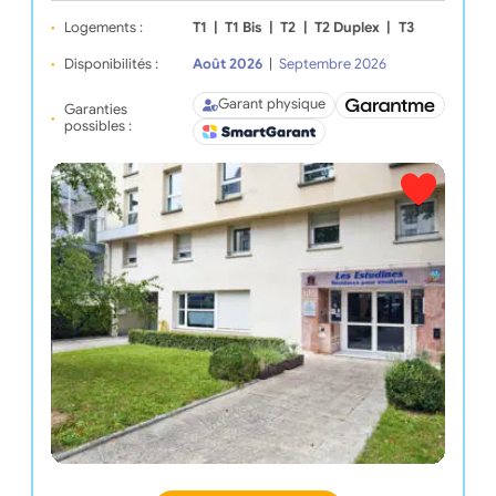
Logements :
T1
|
T1 Bis
|
T2
|
T2 Duplex
|
T3
Disponibilités :
Août 2026
|
Septembre 2026
Garant physique
Garanties
possibles :