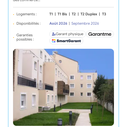
des commerce…
Logements :
T1
|
T1 Bis
|
T2
|
T2 Duplex
|
T3
Disponibilités :
Août 2026
|
Septembre 2026
Garant physique
Garanties
possibles :