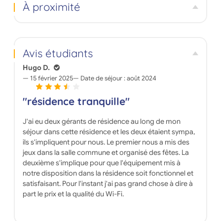
À proximité
plusieurs. La résidence propose des studios de 18m²
et 
et 22m². Tous les appartements sont meublés et
pou
équipés. Ils disposent de kitchenette avec plaques
de cuisson électriques, four micro-ondes,
réfrigérateur, meuble bas et haut, et douche, WC et
Avis étudiants
dotés d'un kit vaisselle. Les locataires disposent d'un
parking ainsi que d'une laverie en supplément.
Hugo D.
L'accès internet haut débit est inclus. Un service
15 février 2025
Date de séjour :
août 2024
d'accueil est à la disposition des étudiants pour la
gestion du quotidien au sein de la résidence.
"résidence tranquille"
J'ai eu deux gérants de résidence au long de mon
séjour dans cette résidence et les deux étaient sympa,
ils s'impliquent pour nous. Le premier nous a mis des
jeux dans la salle commune et organisé des fêtes. La
deuxième s'implique pour que l'équipement mis à
notre disposition dans la résidence soit fonctionnel et
satisfaisant. Pour l'instant j'ai pas grand chose à dire à
part le prix et la qualité du Wi-Fi.