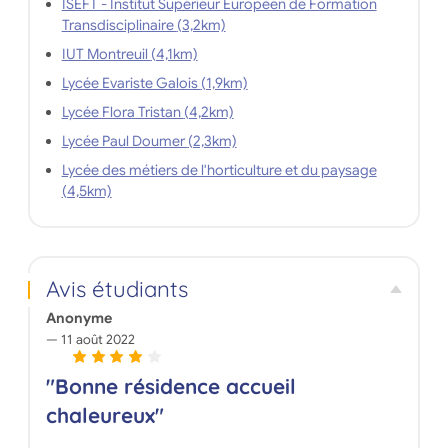
ISEFT - Institut Supérieur Européen de Formation
Transdisciplinaire (3,2km)
IUT Montreuil (4,1km)
Lycée Evariste Galois (1,9km)
Lycée Flora Tristan (4,2km)
Lycée Paul Doumer (2,3km)
Lycée des métiers de l'horticulture et du paysage
(4,5km)
Avis étudiants
Anonyme
11 août 2022
"Bonne résidence accueil
chaleureux"