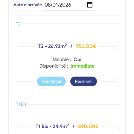
date d'arrivée
T2
2
T2 - 26.93m
/
950.00€
Meublé :
Oui
Disponibilité :
Immédiate
Voir detail
Réserver
T1 Bis
2
T1 Bis - 24.9m
/
890.00€