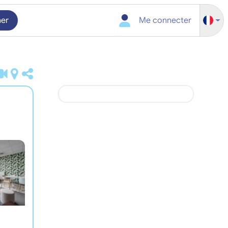
her
Me connecter