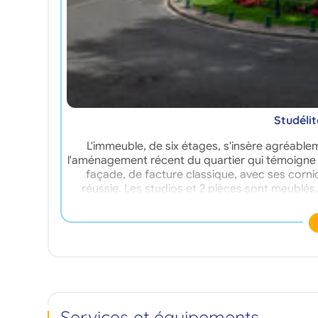
Studéli
L'immeuble, de six étages, s'insère agréabl
l'aménagement récent du quartier qui témoigne l
façade, de facture classique, avec ses cornic
réussie. Les studios et 2 pièces sont meublés,
Services et équipements