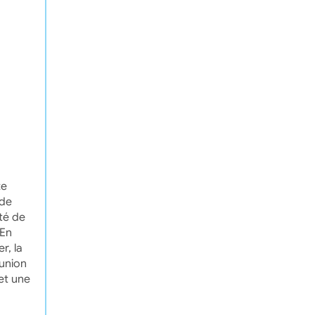
te
 de
té de
 En
r, la
éunion
et une