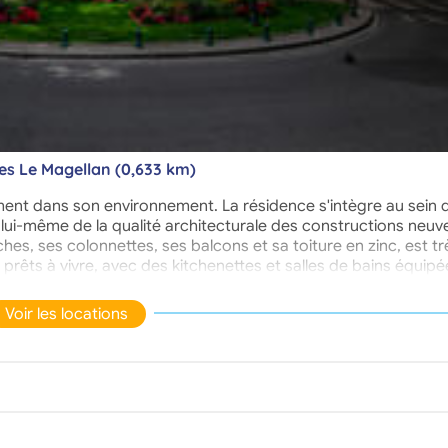
tes Le Magellan (0,633 km)
ement dans son environnement. La résidence s'intègre au sein 
ui-même de la qualité architecturale des constructions neuv
hes, ses colonnettes, ses balcons et sa toiture en zinc, est tr
 prêts à vivre, avec des kitchenettes et salles de bains équipé
Voir les locations