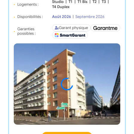
Studio
|
T1
|
T1 Bis
|
T2
|
T3
|
Logements :
T4 Duplex
Disponibilités :
Août 2026
|
Septembre 2026
Garant physique
Garanties
possibles :