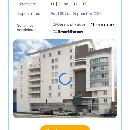
Logements :
T1
|
T1 Bis
|
T2
|
T3
Disponibilités :
Août 2026
|
Septembre 2026
Garant physique
Garanties
possibles :