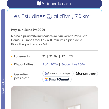
Afficher la carte
Les Estudines Quai d'Ivry
(7,0 km)
Ivry-sur-Seine (94200)
Située à proximité immédiate de l'Université Paris Cité -
Campus Grands Moulins, à 10 minutes à pied de la
Bibliothèque François Mit…
Logements :
T1
|
T1 Bis
|
T2
|
T3
Disponibilités :
Août 2026
|
Septembre 2026
Garant physique
Garanties
possibles :
Tout inclus