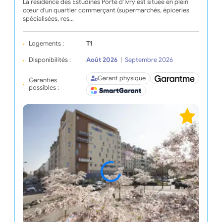
La résidence des Estudines Porte d’Ivry est située en plein
cœur d’un quartier commerçant (supermarchés, épiceries
spécialisées, res…
Logements :
T1
Disponibilités :
Août 2026
|
Septembre 2026
Garant physique
Garanties
possibles :