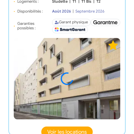
Logements :
Studette
|
T1
|
T1 Bis
|
T2
Disponibilités :
Août 2026
|
Septembre 2026
Garant physique
Garanties
possibles :
Voir les locations