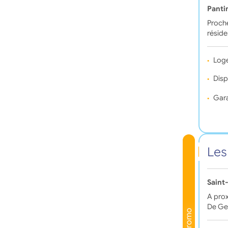
Panti
Proche
réside
Log
Disp
Gara
Les
Saint
A prox
De Ge
Promo