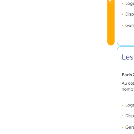
Log
Disp
Gara
Les
Paris
Au cœu
nombr
Log
Disp
Gara