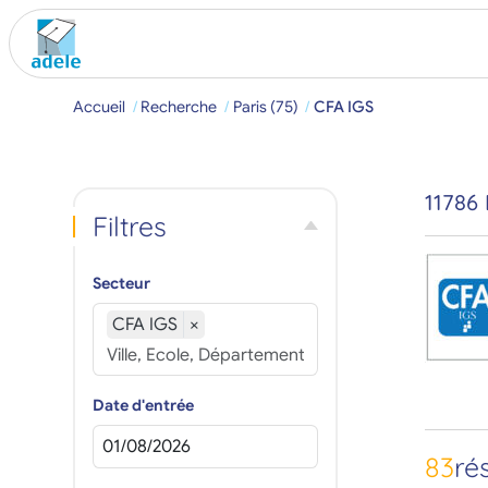
Accueil
Recherche
Paris (75)
CFA IGS
11786
Filtres
Secteur
CFA IGS
×
Date d'entrée
83
ré