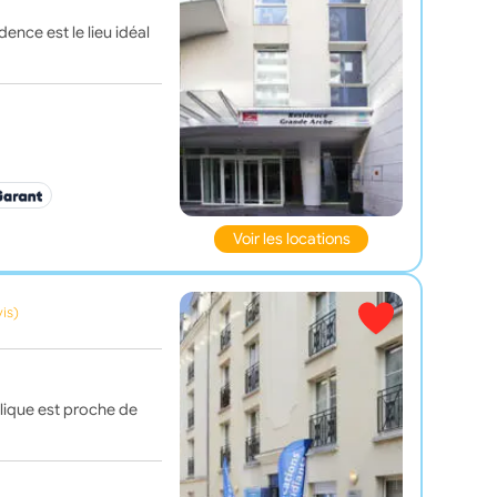
ence est le lieu idéal
Voir les locations
vis)
blique est proche de