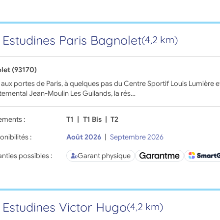
 Estudines Paris Bagnolet
(4,2 km)
let (93170)
 aux portes de Paris, à quelques pas du Centre Sportif Louis Lumière e
emental Jean-Moulin Les Guilands, la rés…
ements :
T1
|
T1 Bis
|
T2
onibilités :
Août 2026
|
Septembre 2026
nties possibles :
Garant physique
 Estudines Victor Hugo
(4,2 km)