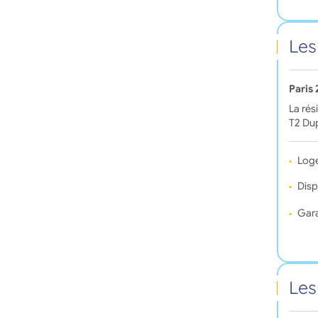
Les
Paris
La rés
T2 Dup
Log
Disp
Gara
Les