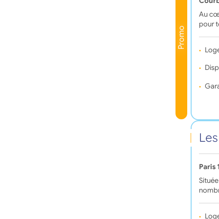
Courb
Au cœu
pour t
Promo
Log
Disp
Gara
Les
Paris
Située
nombr
Log