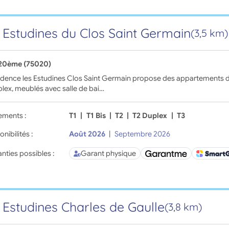
 Estudines du Clos Saint Germain
(3,5 km)
 20ème (75020)
idence les Estudines Clos Saint Germain propose des appartements de
lex, meublés avec salle de bai…
ements :
T1
|
T1 Bis
|
T2
|
T2 Duplex
|
T3
onibilités :
Août 2026
|
Septembre 2026
nties possibles :
Garant physique
 Estudines Charles de Gaulle
(3,8 km)