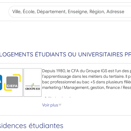
 LOGEMENTS ÉTUDIANTS OU UNIVERSITAIRES PR
Depuis 1980, le CFA du Groupe IGS est l’un de
l’apprentissage dans les métiers du tertiaire. I
bac professionnel au bac +5 dans plusieurs fil
marketing / Management, gestion, finance / Ress
• 84% de réussite aux examens
• 78% de taux d’insertion
Voir plus
sidences étudiantes