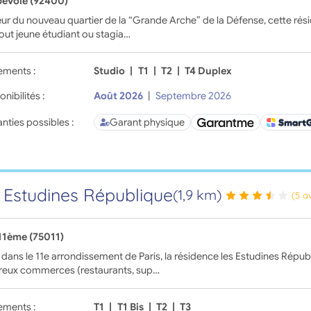
evoie (92400)
r du nouveau quartier de la “Grande Arche” de la Défense, cette résid
out jeune étudiant ou stagia…
ements :
Studio
|
T1
|
T2
|
T4 Duplex
onibilités :
Août 2026
|
Septembre 2026
nties possibles :
Garant physique
 Estudines République
(1,9 km)
(5 a
 11ème (75011)
 dans le 11e arrondissement de Paris, la résidence les Estudines Répu
eux commerces (restaurants, sup…
ements :
T1
|
T1 Bis
|
T2
|
T3