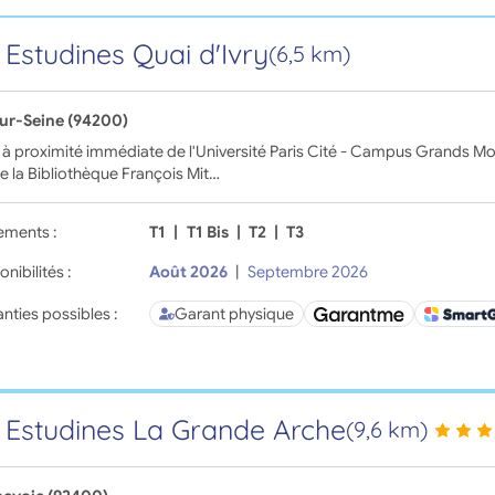
 Estudines Quai d'Ivry
(6,5 km)
sur-Seine (94200)
 à proximité immédiate de l'Université Paris Cité - Campus Grands Mou
e la Bibliothèque François Mit…
ements :
T1
|
T1 Bis
|
T2
|
T3
onibilités :
Août 2026
|
Septembre 2026
nties possibles :
Garant physique
 Estudines La Grande Arche
(9,6 km)