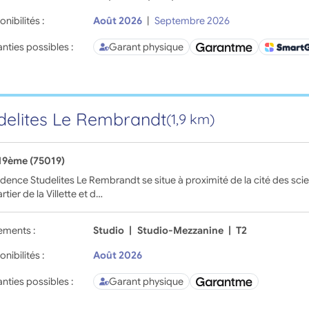
onibilités :
Août 2026
|
Septembre 2026
nties possibles :
Garant physique
delites Le Rembrandt
(1,9 km)
 19ème (75019)
idence Studelites Le Rembrandt se situe à proximité de la cité des scien
rtier de la Villette et d…
ements :
Studio
|
Studio-Mezzanine
|
T2
onibilités :
Août 2026
nties possibles :
Garant physique