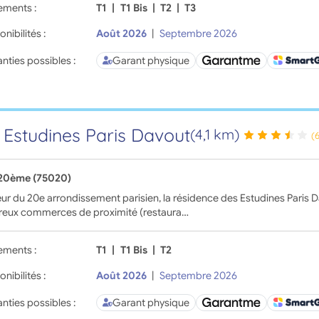
ements :
T1
|
T1 Bis
|
T2
|
T3
onibilités :
Août 2026
|
Septembre 2026
nties possibles :
Garant physique
 Estudines Paris Davout
(4,1 km)
(
 20ème (75020)
r du 20e arrondissement parisien, la résidence des Estudines Paris 
eux commerces de proximité (restaura…
ements :
T1
|
T1 Bis
|
T2
onibilités :
Août 2026
|
Septembre 2026
nties possibles :
Garant physique