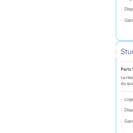
Disp
Gara
Stu
Paris
La rés
du qua
Log
Disp
Gara