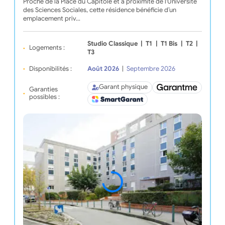
Proche de la Place du Capitole et à proximité de l'Université
des Sciences Sociales, cette résidence bénéficie d’un
emplacement priv…
Studio Classique
|
T1
|
T1 Bis
|
T2
|
Logements :
T3
Disponibilités :
Août 2026
|
Septembre 2026
Garant physique
Garanties
possibles :