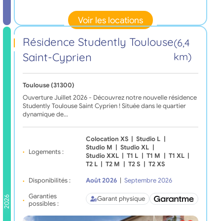
Voir les locations
Résidence Studently Toulouse
(6,4
Saint-Cyprien
km)
Toulouse (31300)
Ouverture Juillet 2026 - Découvrez notre nouvelle résidence
Studently Toulouse Saint Cyprien ! Située dans le quartier
dynamique de…
Colocation XS
|
Studio L
|
Studio M
|
Studio XL
|
Logements :
Studio XXL
|
T1 L
|
T1 M
|
T1 XL
|
T2 L
|
T2 M
|
T2 S
|
T2 XS
Disponibilités :
Août 2026
|
Septembre 2026
Garanties
2026
Garant physique
possibles :