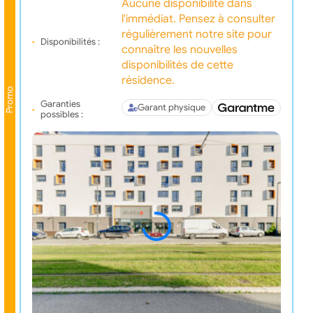
Aucune disponibilité dans
l'immédiat. Pensez à consulter
régulièrement notre site pour
Disponibilités :
connaître les nouvelles
disponibilités de cette
résidence.
Promo
Garanties
Garant physique
possibles :