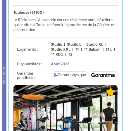
Toulouse (31100)
La Résidence l’Alexandrin est une résidence para-hôtelière
qui se situe à Toulouse face à l’hippodrome de la Cêpière et
au cœur des…
Studio
|
Studio L
|
Studio XL
|
Logements :
Studio XXL
|
T1
|
T1 Balcon
|
T1 L
|
T1 RDC
|
T2
Disponibilités :
Août 2026
Tout inclus
Garanties
Garant physique
possibles :