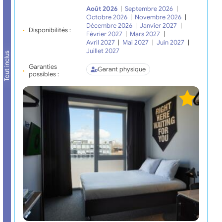
Août 2026
|
Septembre 2026
|
Octobre 2026
|
Novembre 2026
|
Décembre 2026
|
Janvier 2027
|
Disponibilités :
Février 2027
|
Mars 2027
|
Avril 2027
|
Mai 2027
|
Juin 2027
|
Juillet 2027
Tout inclus
Garanties
Garant physique
possibles :