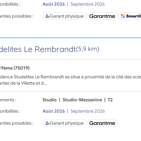
onibilités :
Août 2026
|
Septembre 2026
nties possibles :
Garant physique
delites Le Rembrandt
(5,9 km)
 19ème (75019)
idence Studelites Le Rembrandt se situe à proximité de la cité des scien
rtier de la Villette et d…
ements :
Studio
|
Studio-Mezzanine
|
T2
onibilités :
Août 2026
|
Septembre 2026
nties possibles :
Garant physique