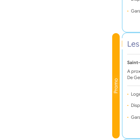
Gara
Les
Saint
A prox
De Ge
Promo
Log
Disp
Gara