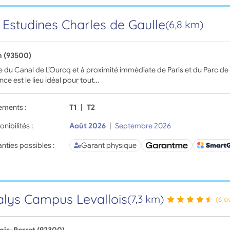
 Estudines Charles de Gaulle
(6,8 km)
n (93500)
 du Canal de L’Ourcq et à proximité immédiate de Paris et du Parc de la
nce est le lieu idéal pour tout…
ements :
T1
|
T2
onibilités :
Août 2026
|
Septembre 2026
nties possibles :
Garant physique
lys Campus Levallois
(7,3 km)
(6 a