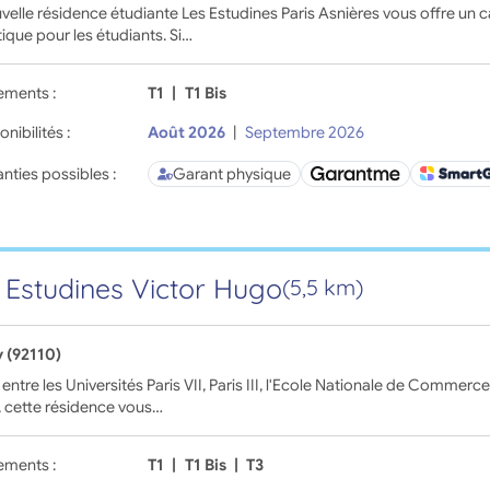
velle résidence étudiante Les Estudines Paris Asnières vous offre un
tique pour les étudiants. Si…
ements :
T1
|
T1 Bis
onibilités :
Août 2026
|
Septembre 2026
nties possibles :
Garant physique
 Estudines Victor Hugo
(5,5 km)
y (92110)
 entre les Universités Paris VII, Paris III, l'Ecole Nationale de Commerce
, cette résidence vous…
ements :
T1
|
T1 Bis
|
T3