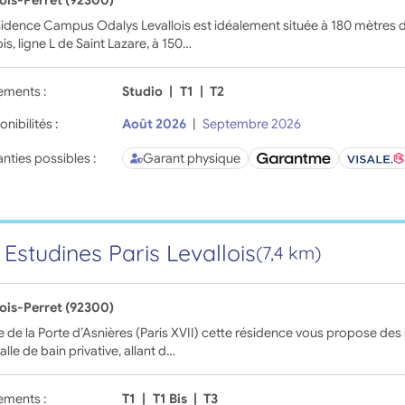
lois-Perret (92300)
idence Campus Odalys Levallois est idéalement située à 180 mètres d
ois, ligne L de Saint Lazare, à 150…
ements :
Studio
|
T1
|
T2
onibilités :
Août 2026
|
Septembre 2026
nties possibles :
Garant physique
 Estudines Paris Levallois
(7,4 km)
lois-Perret (92300)
 de la Porte d’Asnières (Paris XVII) cette résidence vous propose d
alle de bain privative, allant d…
ements :
T1
|
T1 Bis
|
T3