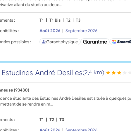
rivative allant du studio au deux…
ements :
T1
|
T1 Bis
|
T2
|
T3
onibilités :
Août 2026
|
Septembre 2026
nties possibles :
Garant physique
 Estudines André Desilles
(2,4 km)
taneuse (93430)
idence étudiante des Estudines André Desilles est située à quelques pas
rmettant de se rendre en m…
ements :
T1
|
T2
|
T3
onibilités :
Août 2026
|
Septembre 2026