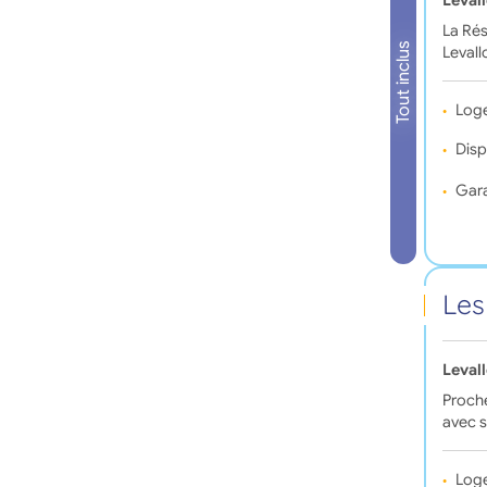
Leval
La Rés
Tout inclus
Levall
Log
Disp
Gara
Les
Leval
Proche
avec s
Log