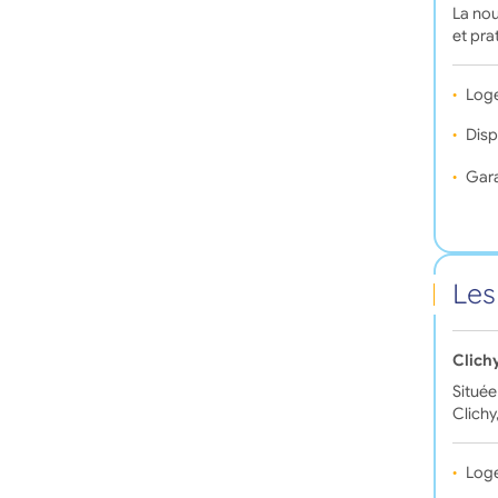
La nou
et pra
Log
Disp
Gara
Les
Clich
Située
Clichy
Log