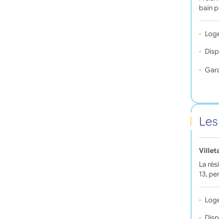
bain p
Log
Disp
Gara
Les
Ville
La rés
13, pe
Log
Disp