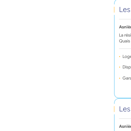
Les
Asniè
La rés
Quais 
Log
Disp
Gara
Les
Asniè