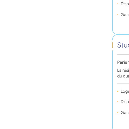
Disp
Gara
Stu
Paris
La rés
du qua
Log
Disp
Gara