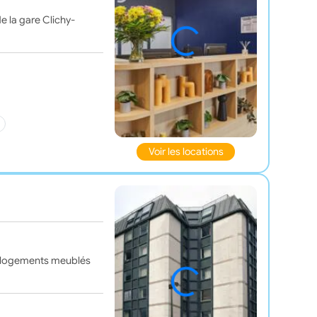
e la gare Clichy-
Voir les locations
es logements meublés