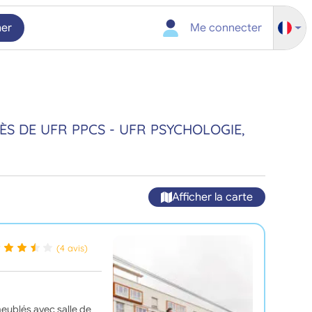
her
Me connecter
S DE UFR PPCS - UFR PSYCHOLOGIE,
Afficher la carte
(4 avis)
eublés avec salle de