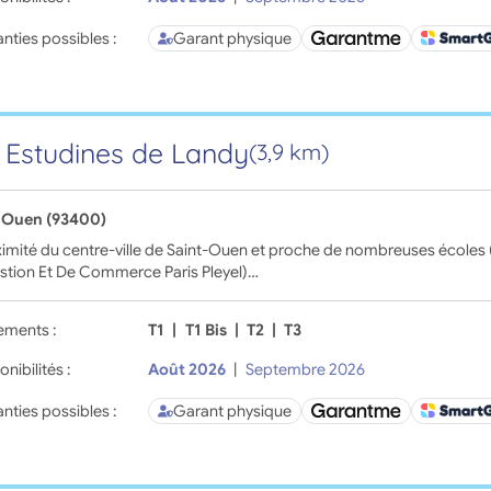
nties possibles :
Garant physique
 Estudines de Landy
(3,9 km)
-Ouen (93400)
imité du centre-ville de Saint-Ouen et proche de nombreuses écoles
stion Et De Commerce Paris Pleyel)…
ements :
T1
|
T1 Bis
|
T2
|
T3
onibilités :
Août 2026
|
Septembre 2026
nties possibles :
Garant physique