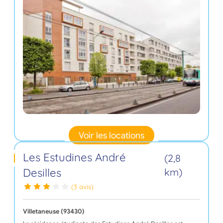
Voir les locations
Les Estudines André
(2,8
Desilles
km)
(3 avis)
Villetaneuse (93430)