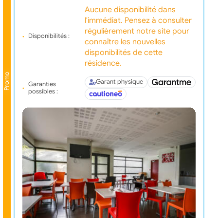
Aucune disponibilité dans
l'immédiat. Pensez à consulter
régulièrement notre site pour
Disponibilités :
connaître les nouvelles
disponibilités de cette
résidence.
Promo
Garant physique
Garanties
possibles :