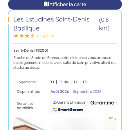
Afficher la carte
Les Estudines Saint-Denis
(0,8
Basilique
km)
(4 avis)
Saint-Denis (93200)
Proche du Stade de France, cette résidence vous propose
des logements meublés avec salle de bain privative allant du
studio au deux…
Logements :
T1
|
T1 Bis
|
T2
|
T3
Disponibilités :
Août 2026
|
Septembre 2026
Garant physique
Garanties
possibles :