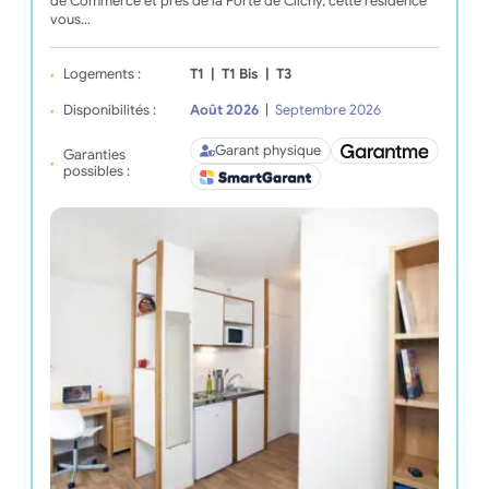
de Commerce et près de la Porte de Clichy, cette résidence
vous…
Logements :
T1
|
T1 Bis
|
T3
Disponibilités :
Août 2026
|
Septembre 2026
Garant physique
Garanties
possibles :