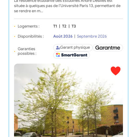
La résidence étudiante des Estudines André Desilles est
située à quelques pas de l’Université Paris 13, permettant de
se rendre en m…
Logements :
T1
|
T2
|
T3
Disponibilités :
Août 2026
|
Septembre 2026
Garant physique
Garanties
possibles :