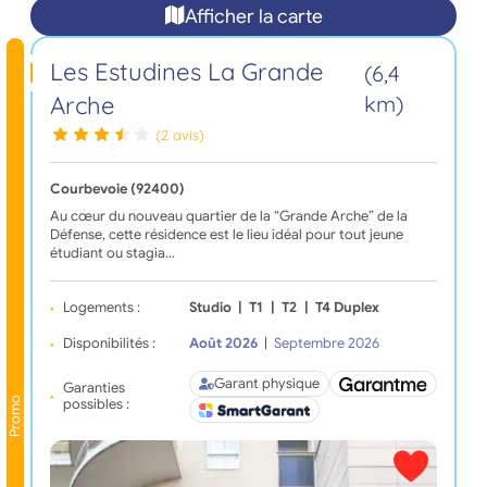
Afficher la carte
Les Estudines La Grande
(6,4
Arche
km)
(2 avis)
Courbevoie (92400)
Au cœur du nouveau quartier de la “Grande Arche” de la
Défense, cette résidence est le lieu idéal pour tout jeune
étudiant ou stagia…
Logements :
Studio
|
T1
|
T2
|
T4 Duplex
Disponibilités :
Août 2026
|
Septembre 2026
Garant physique
Garanties
Promo
possibles :