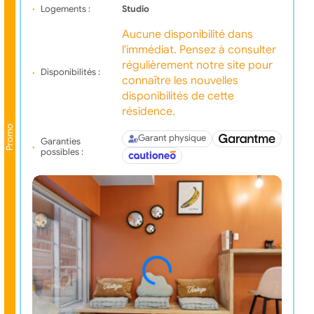
Logements :
Studio
Aucune disponibilité dans
l'immédiat. Pensez à consulter
régulièrement notre site pour
Disponibilités :
connaître les nouvelles
disponibilités de cette
résidence.
Promo
Garant physique
Garanties
possibles :