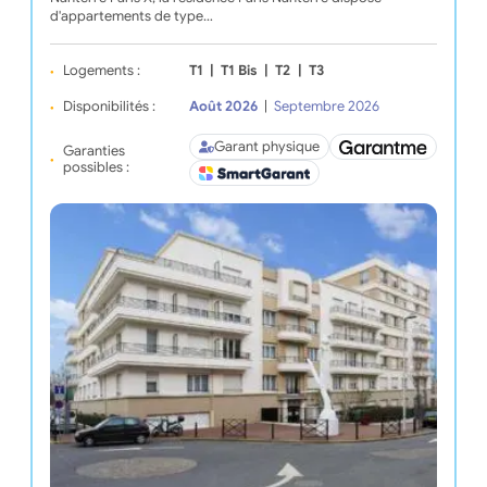
d'appartements de type…
Logements :
T1
|
T1 Bis
|
T2
|
T3
Disponibilités :
Août 2026
|
Septembre 2026
Garant physique
Garanties
possibles :