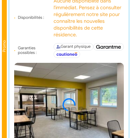
Aucune disponibilité dans
l'immédiat. Pensez à consulter
régulièrement notre site pour
Disponibilités :
connaître les nouvelles
disponibilités de cette
résidence.
Promo
Garant physique
Garanties
possibles :