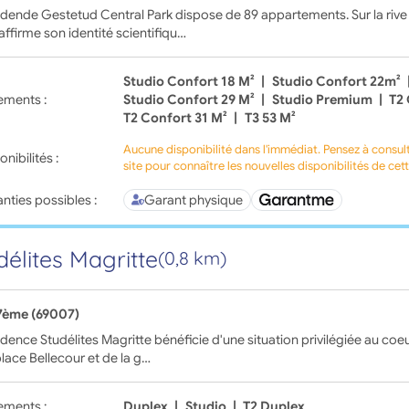
idende Gestetud Central Park dispose de 89 appartements. Sur la riv
ffirme son identité scientifiqu…
Studio Confort 18 M²
|
Studio Confort 22m²
ements :
Studio Confort 29 M²
|
Studio Premium
|
T2 
T2 Confort 31 M²
|
T3 53 M²
Aucune disponibilité dans l'immédiat. Pensez à consul
onibilités :
site pour connaître les nouvelles disponibilités de cet
nties possibles :
Garant physique
délites Magritte
(0,8 km)
7ème (69007)
idence Studélites Magritte bénéficie d'une situation privilégiée au coe
place Bellecour et de la g…
ements :
Duplex
|
Studio
|
T2 Duplex