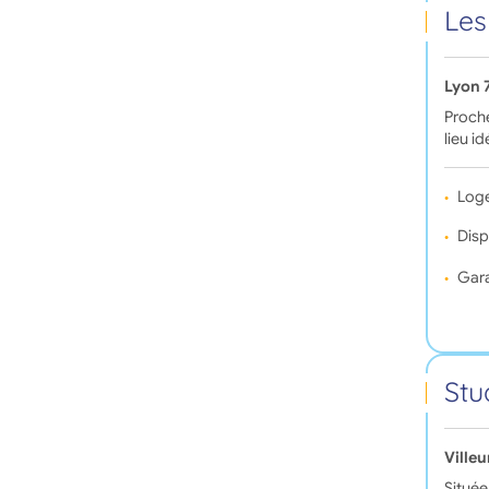
Les
Lyon 
Proche
lieu i
Log
Disp
Gara
Stu
Ville
Située