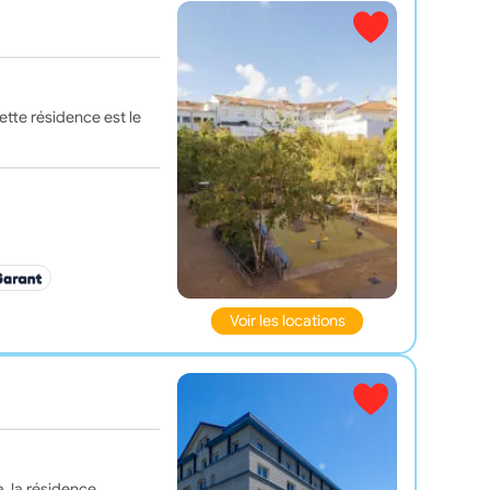
tte résidence est le
x
Voir les locations
, la résidence