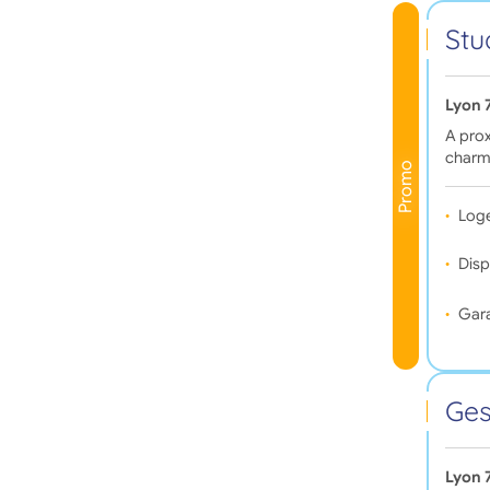
Stu
Lyon 
A prox
charma
Promo
Log
Disp
Gara
Ges
Lyon 