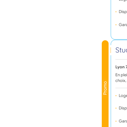
Disp
Gara
Stu
Lyon 
En ple
choix,
Promo
Log
Disp
Gara