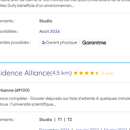
ites Dufy bénéficie d'un environnemen…
ements :
Studio
onibilités :
Août 2026
nties possibles :
Garant physique
idence Alliance
(4,5 km)
(3 avis)
urbanne (69100)
nce complète - Dossier déposés sur liste d'attente A quelques minu
Doua : l'université scientifique…
ements :
Studio
|
T1
|
T2