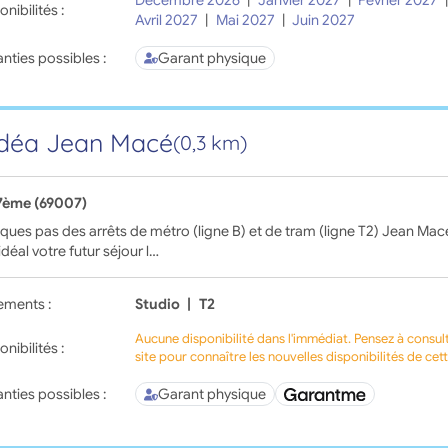
Décembre 2026
|
Janvier 2027
|
Février 2027
onibilités :
Avril 2027
|
Mai 2027
|
Juin 2027
nties possibles :
Garant physique
déa Jean Macé
(0,3 km)
7ème (69007)
ques pas des arrêts de métro (ligne B) et de tram (ligne T2) Jean Mac
 idéal votre futur séjour l…
ements :
Studio
|
T2
Aucune disponibilité dans l'immédiat. Pensez à consul
onibilités :
site pour connaître les nouvelles disponibilités de cet
nties possibles :
Garant physique