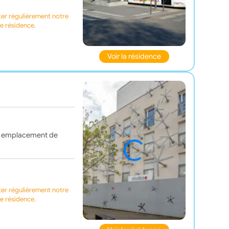
ter régulièrement notre
te résidence.
Voir la résidence
un emplacement de
ter régulièrement notre
te résidence.