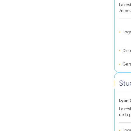
La rés
7ème a
Log
Disp
Gara
Stu
Lyon 
La rés
de la 
Log