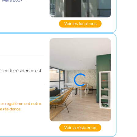
|
Mars 2027
|
Voir les locations
é, cette résidence est
ter régulièrement notre
te résidence.
Voir la résidence