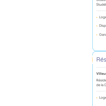
Studél
Log
Disp
Gara
Rés
Ville
Réside
de la 
Log