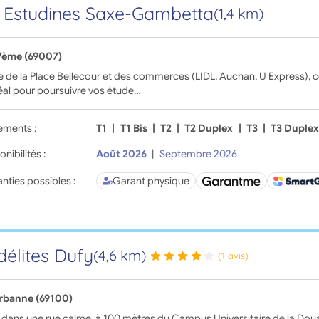
 Estudines Saxe-Gambetta
(1,4 km)
7ème (69007)
 de la Place Bellecour et des commerces (LIDL, Auchan, U Express), ce
déal pour poursuivre vos étude…
ements :
T1
|
T1 Bis
|
T2
|
T2 Duplex
|
T3
|
T3 Duple
onibilités :
Août 2026
|
Septembre 2026
nties possibles :
Garant physique
délites Dufy
(4,6 km)
(1 avis)
urbanne (69100)
 dans une rue calme, à 100 mètres du Campus Universitaire de la Doua