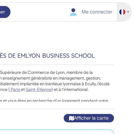
her
Me connecter
RÈS DE EMLYON BUSINESS SCHOOL
e Supérieure de Commerce de Lyon, membre de la
n enseignement généraliste en management, gestion,
ialement implantée en banlieue lyonnaise à Ecully, l’école
nce (
Paris
et
Saint-Etienne
) et à l’international.
yon et vous êtes en recherche d’un logement pendant votre
vez dès maintenant toute l’offre de logements à proximité de
Afficher la carte