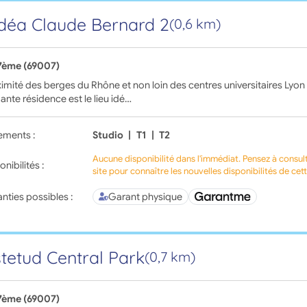
déa Claude Bernard 2
(0,6 km)
7ème (69007)
imité des berges du Rhône et non loin des centres universitaires Lyon II
nte résidence est le lieu idé…
ements :
Studio
|
T1
|
T2
Aucune disponibilité dans l'immédiat. Pensez à consul
onibilités :
site pour connaître les nouvelles disponibilités de cet
nties possibles :
Garant physique
tetud Central Park
(0,7 km)
7ème (69007)