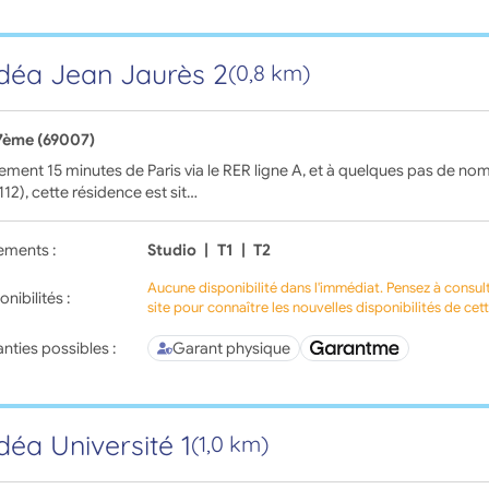
déa Jean Jaurès 2
(0,8 km)
7ème (69007)
ement 15 minutes de Paris via le RER ligne A, et à quelques pas de no
 112), cette résidence est sit…
ements :
Studio
|
T1
|
T2
Aucune disponibilité dans l'immédiat. Pensez à consul
onibilités :
site pour connaître les nouvelles disponibilités de cet
nties possibles :
Garant physique
déa Université 1
(1,0 km)