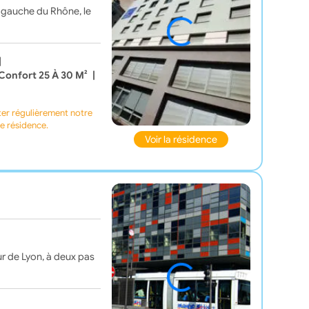
e gauche du Rhône, le
|
Confort 25 À 30 M²
|
ter régulièrement notre
te résidence.
Voir la résidence
ur de Lyon, à deux pas