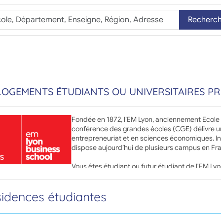
Recherc
LOGEMENTS ÉTUDIANTS OU UNIVERSITAIRES P
Fondée en 1872, l’EM Lyon, anciennement Ecol
conférence des grandes écoles (CGE) délivre u
entrepreneuriat et en sciences économiques. Init
dispose aujourd’hui de plusieurs campus en Fra
Vous êtes étudiant ou futur étudiant de l'EM L
cursus ? Faites confiance à Adele.org et retrou
votre campus !
sidences étudiantes