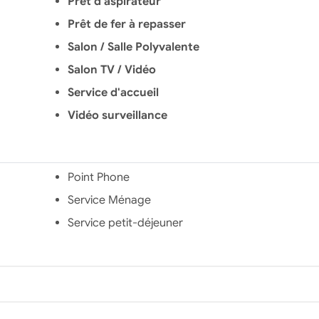
et verdoyant la
Prêt d'aspirateur
Résidence est tenue par
Prêt de fer à repasser
un régisseur habitant
sur place, qui est votre
Salon / Salle Polyvalente
contact permanent.
Salon TV / Vidéo
L'accès à la résidence
est contrôlé.
Service d'accueil
Vidéo surveillance
Point Phone
Service Ménage
Service petit-déjeuner