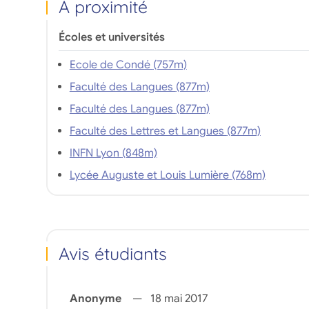
À proximité
composée de
logements meublés, du
studio au 3 pièces.
Écoles et universités
Ecole de Condé (757m)
Faculté des Langues (877m)
Faculté des Langues (877m)
Faculté des Lettres et Langues (877m)
INFN Lyon (848m)
Lycée Auguste et Louis Lumière (768m)
Avis étudiants
Anonyme
18 mai 2017