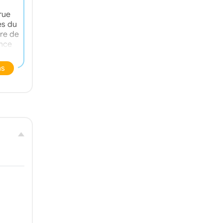
rue
es du
re de
ence
y
ns
opice
isirs,
mité
 Tête
lson
es et
 à
ate.
la
ites
ler au
udes.