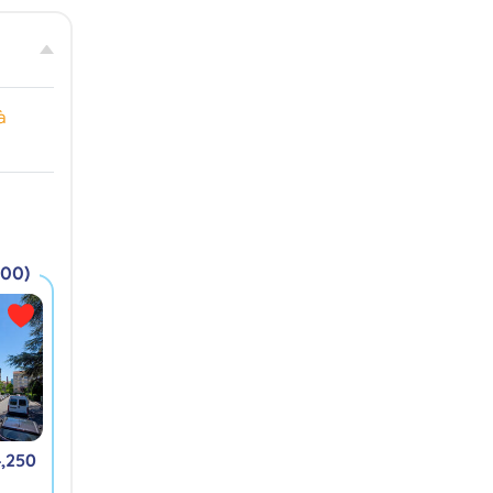
à
100)
4,250