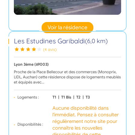
Voir la résidence
Les Estudines Garibaldi
(6,0 km)
(4 avis)
Lyon 3ème (69003)
Proche de la Place Bellecour et des commerces (Monoprix,
LIDL, Auchan) cette résidence dispose de logements meublés
et équipés avec…
Logements :
T1
|
T1 Bis
|
T2
|
T3
Aucune disponibilité dans
l'immédiat. Pensez à consulter
régulièrement notre site pour
Disponibilités :
connaître les nouvelles
disponibilités de cette