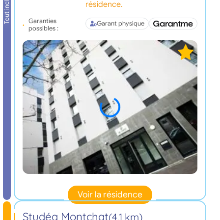
Tout inclus
résidence.
Garanties
Garant physique
possibles :
Voir la résidence
Studéa Montchat
(4,1 km)