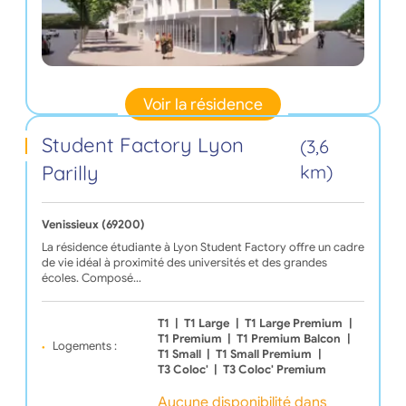
Voir la résidence
Student Factory Lyon
(3,6
Parilly
km)
Venissieux (69200)
La résidence étudiante à Lyon Student Factory offre un cadre
de vie idéal à proximité des universités et des grandes
écoles. Composé…
T1
|
T1 Large
|
T1 Large Premium
|
T1 Premium
|
T1 Premium Balcon
|
Logements :
T1 Small
|
T1 Small Premium
|
T3 Coloc'
|
T3 Coloc' Premium
Aucune disponibilité dans