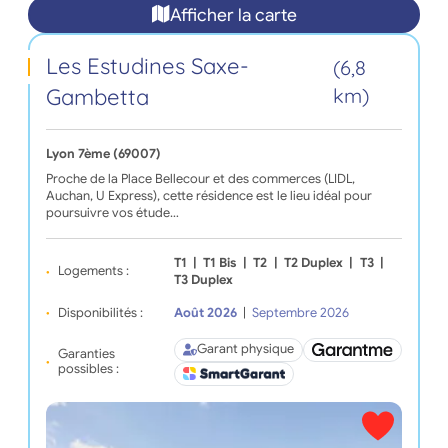
Afficher la carte
Les Estudines Saxe-
(6,8
Gambetta
km)
Lyon 7ème (69007)
Proche de la Place Bellecour et des commerces (LIDL,
Auchan, U Express), cette résidence est le lieu idéal pour
poursuivre vos étude…
T1
|
T1 Bis
|
T2
|
T2 Duplex
|
T3
|
Logements :
T3 Duplex
Disponibilités :
Août 2026
|
Septembre 2026
Garant physique
Garanties
possibles :