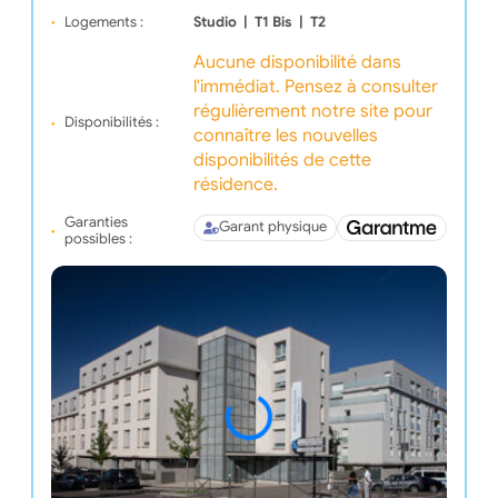
Logements :
Studio
|
T1 Bis
|
T2
Aucune disponibilité dans
l'immédiat. Pensez à consulter
régulièrement notre site pour
Disponibilités :
connaître les nouvelles
disponibilités de cette
résidence.
Garanties
Garant physique
possibles :