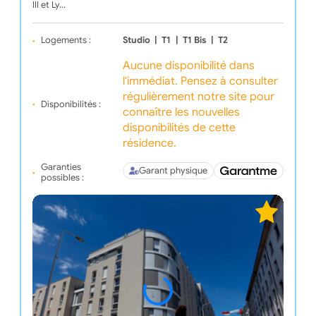
III et Ly…
Logements :
Studio
|
T1
|
T1 Bis
|
T2
Aucune disponibilité dans
l'immédiat. Pensez à consulter
régulièrement notre site pour
Disponibilités :
connaître les nouvelles
disponibilités de cette
résidence.
Garanties
Garant physique
possibles :