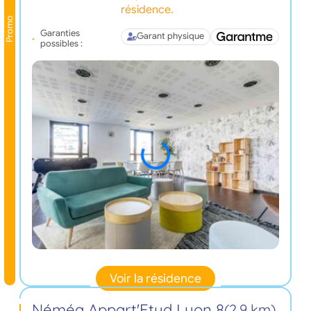
résidence.
Promo
Garanties
Garant physique
possibles :
Voir la résidence
Néméa Appart'Etud Lyon 8
(2,9 km)