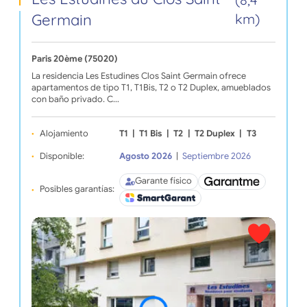
Germain
km)
Paris 20ème (75020)
La residencia Les Estudines Clos Saint Germain ofrece
apartamentos de tipo T1, T1Bis, T2 o T2 Duplex, amueblados
con baño privado. C…
Alojamiento
T1
|
T1 Bis
|
T2
|
T2 Duplex
|
T3
Disponible:
Agosto 2026
|
Septiembre 2026
Garante físico
Posibles garantías: