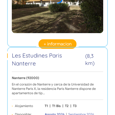
+ informacion
Les Estudines Paris
(8,3
Nanterre
km)
Nanterre (92000)
En el corazón de Nanterre y cerca de la Universidad de
Nanterre Paris X, la residencia Paris Nanterre dispone de
apartamentos de tip…
Alojamiento
T1
|
T1 Bis
|
T2
|
T3
Disponible:
Agosto 2026
|
Septiembre 2026