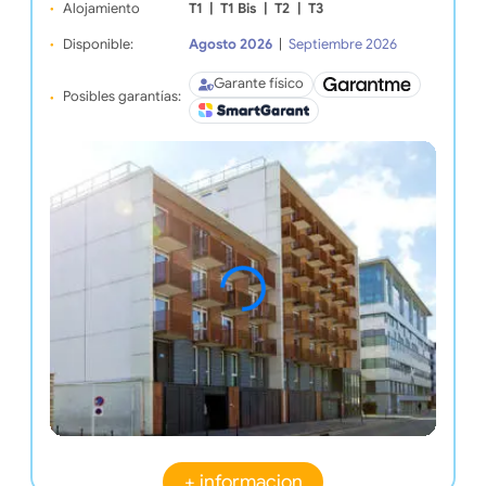
Alojamiento
T1
|
T1 Bis
|
T2
|
T3
Disponible:
Agosto 2026
|
Septiembre 2026
Garante físico
Posibles garantías:
+ informacion