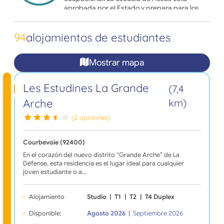
aprobada por el Estado y prepara para los
diplomas emitidos por el Ministerio de Salud.
94
alojamientos de estudiantes
¿Eres estudiante o futuro estudiante de la
Ecole d'Assas y buscas alojamiento durante
tu curso? ¡Confía en Adele.org y encuentra ya
Mostrar mapa
todas las ofertas de alojamiento cerca de tu
campus!
Les Estudines La Grande
(7,4
Arche
km)
(2 opiniones)
Courbevoie (92400)
En el corazón del nuevo distrito “Grande Arche” de La
Défense, esta residencia es el lugar ideal para cualquier
joven estudiante o a…
Alojamiento
Studio
|
T1
|
T2
|
T4 Duplex
Disponible:
Agosto 2026
|
Septiembre 2026