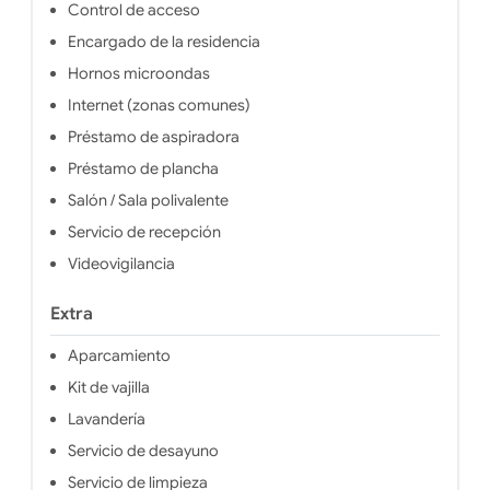
baño p
Control de acceso
Además
Internet
Encargado de la residencia
residen
Hornos microondas
Servicios
la vid
Internet (zonas comunes)
entorno 
Préstamo de aspiradora
Studélit
práctico
Préstamo de plancha
de entr
en el lug
Salón / Sala polivalente
Áreas com
Servicio de recepción
Con su u
Parí
Videovigilancia
tran
alojamie
Extra
el máx
benefic
Aparcamiento
entorn
Tanto si 
Kit de vajilla
una e
estud
Lavandería
residenc
Servicio de desayuno
excel
univer
Servicio de limpieza