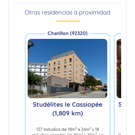
Otras residencias a proximidad
Chatillon (92320)
Studélites le Cassiopée
Studé
(1,809 km)
127 estudios de 18m² a 26m² y 18
Sit
estudios grandes de 29m² a 38m². La
inmediac