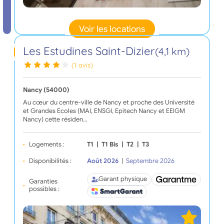
Voir les locations
Les Estudines Saint-Dizier
(4,1 km)
(1 avis)
Nancy (54000)
Au cœur du centre-ville de Nancy et proche des Université
et Grandes Ecoles (MAI, ENSGI, Epitech Nancy et EEIGM
Nancy) cette résiden…
Logements :
T1
|
T1 Bis
|
T2
|
T3
Disponibilités :
Août 2026
|
Septembre 2026
Garant physique
Garanties
possibles :