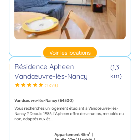
Voir les locations
Résidence Apheen
(1,3
Vandœuvre-lès-Nancy
km)
(1 avis)
Vandœuvre-lès-Nancy (54500)
Vous recherchez un logement étudiant à Vandœuvre-lès-
Nancy ? Depuis 1986, l’Apheen offre des studios, meublés ou
non, adaptés aux ét…
Appartement 45m²
|
Studio 27m² Meublé
|