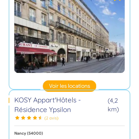
Voir les locations
KOSY Appart'Hôtels -
(4,2
Résidence Ypsilon
km)
(2 avis)
Nancy (54000)