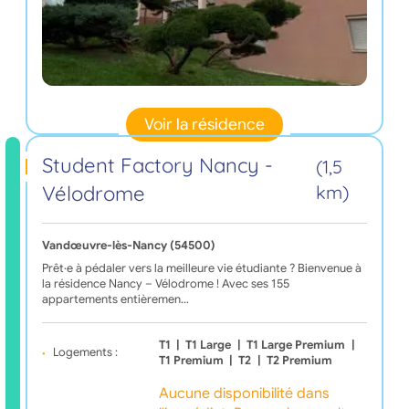
Voir la résidence
Student Factory Nancy -
(1,5
Vélodrome
km)
Vandœuvre-lès-Nancy (54500)
Prêt·e à pédaler vers la meilleure vie étudiante ? Bienvenue à
la résidence Nancy – Vélodrome ! Avec ses 155
appartements entièremen…
T1
|
T1 Large
|
T1 Large Premium
|
Logements :
T1 Premium
|
T2
|
T2 Premium
Aucune disponibilité dans