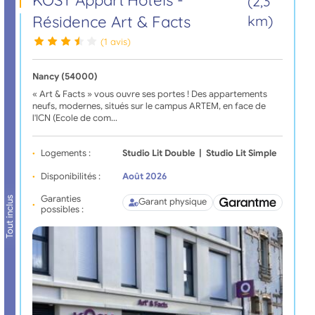
KOSY Appart'Hôtels -
(2,3
Résidence Art & Facts
km)
(1 avis)
Nancy (54000)
« Art & Facts » vous ouvre ses portes ! Des appartements
neufs, modernes, situés sur le campus ARTEM, en face de
l'ICN (Ecole de com…
Logements :
Studio Lit Double
|
Studio Lit Simple
Disponibilités :
Août 2026
Garanties
Tout inclus
Garant physique
possibles :