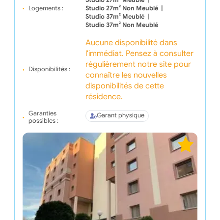
Logements :
Studio 27m² Non Meublé
|
Studio 37m² Meublé
|
Studio 37m² Non Meublé
Aucune disponibilité dans
l'immédiat. Pensez à consulter
régulièrement notre site pour
Disponibilités :
connaître les nouvelles
disponibilités de cette
résidence.
Garanties
Garant physique
possibles :