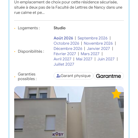
Un emplacement de choix pour cette résidence sécurisée,
située à deux pas de la Faculté de Lettres de Nancy dans une
rue calme et pe…
Logements :
Studio
Août 2026
|
Septembre 2026
|
Octobre 2026
|
Novembre 2026
|
Décembre 2026
|
Janvier 2027
|
Disponibilités :
Février 2027
|
Mars 2027
|
Avril 2027
|
Mai 2027
|
Juin 2027
|
Juillet 2027
Garanties
Garant physique
possibles :