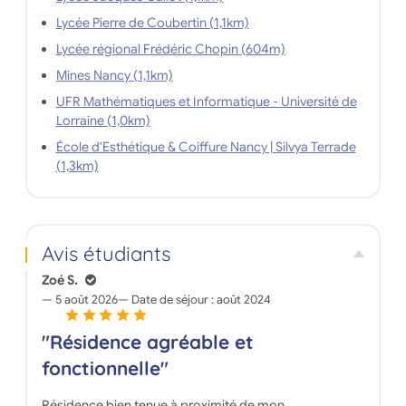
Lycée Pierre de Coubertin (1,1km)
Lycée régional Frédéric Chopin (604m)
Mines Nancy (1,1km)
UFR Mathématiques et Informatique - Université de
Lorraine (1,0km)
École d'Esthétique & Coiffure Nancy | Silvya Terrade
(1,3km)
Avis étudiants
Zoé S.
5 août 2026
Date de séjour :
août 2024
"Résidence agréable et
fonctionnelle"
Résidence bien tenue à proximité de mon