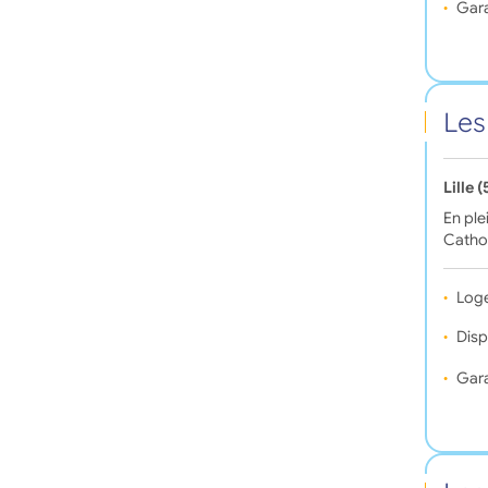
Gara
Les
Lille 
En ple
Cathol
Log
Disp
Gara