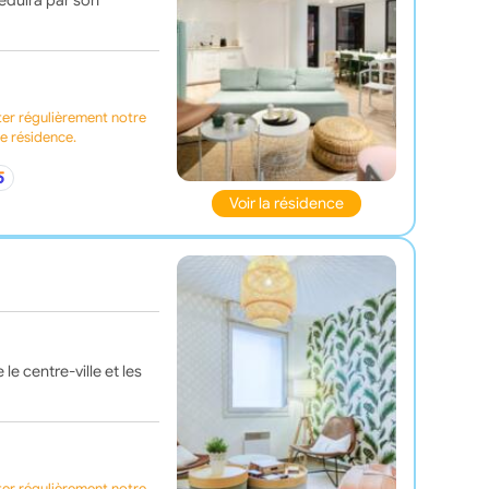
séduira par son
ter régulièrement notre
te résidence.
Voir la résidence
e centre-ville et les
ter régulièrement notre