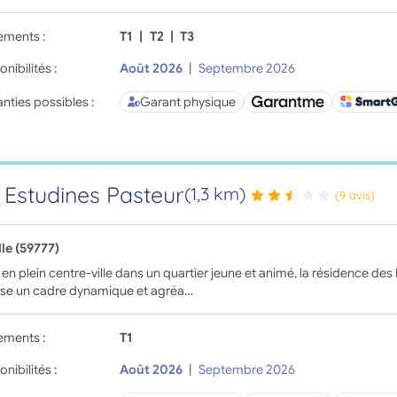
ements :
T1
|
T2
|
T3
onibilités :
Août 2026
|
Septembre 2026
nties possibles :
Garant physique
 Estudines Pasteur
(1,3 km)
(9 avis)
lle (59777)
 en plein centre-ville dans un quartier jeune et animé, la résidence de
se un cadre dynamique et agréa…
ements :
T1
onibilités :
Août 2026
|
Septembre 2026