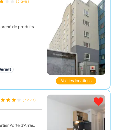
(3 avis)
arché de produits
Voir les locations
(7 avis)
tier Porte d’Arras,