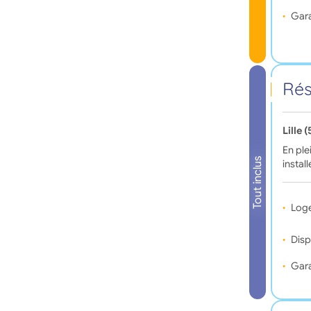
Gara
Rés
Lille 
En ple
Tout inclus
instal
Log
Disp
Gara