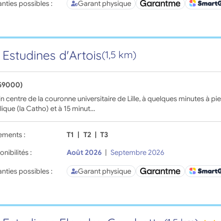
nties possibles :
Garant physique
 Estudines d'Artois
(1,5 km)
(59000)
in centre de la couronne universitaire de Lille, à quelques minutes à pie
ique (la Catho) et à 15 minut…
ements :
T1
|
T2
|
T3
onibilités :
Août 2026
|
Septembre 2026
nties possibles :
Garant physique