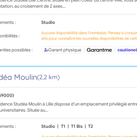
idence Studéa Lille Centre, située en plein coeur du centre-ville, vous 
tation, au croisement de 2 axes…
ements :
Studio
Aucune disponibilité dans l'immédiat. Pensez à consul
onibilités :
site pour connaître les nouvelles disponibilités de cet
nties possibles :
Garant physique
déa Moulin
(2,2 km)
(59000)
idence Studéa Moulin à Lille dispose d'un emplacement privilégié entre l
universitaires. Située au…
ements :
Studio
|
T1
|
T1 Bis
|
T2
Aucune disponibilité dans l'immédiat. Pensez à consul