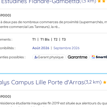
 Estudines Flandre-Gambetta
(1,5 km)
(59000)
e à deux pas de nombreux commerces de proximité (supermarchés, m
 centre commercial Les Tanneurs), la ré…
ements :
T1
|
T1 Bis
|
T2
|
T3
onibilités :
Août 2026
|
Septembre 2026
nties possibles :
Garant physique
lys Campus Lille Porte d'Arras
(3,2 km)
(59000)
résidence étudiante inaugurée fin 2019 est située aux alentours du quar