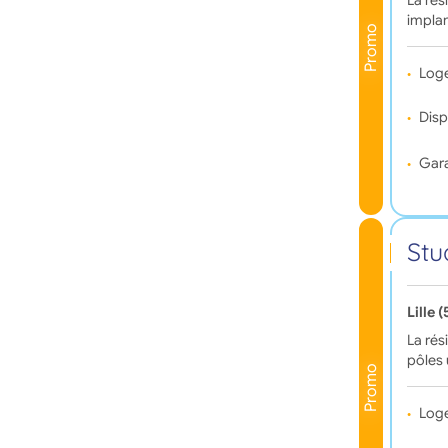
La rés
implan
Promo
Log
Disp
Gara
Stu
Lille 
La rés
pôles 
Promo
Log