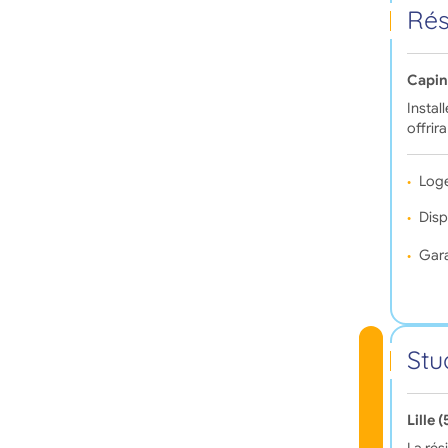
Rés
Capin
Instal
offri
Log
Disp
Gara
Stu
Lille 