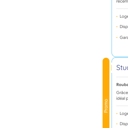
récem
Log
Disp
Gara
Stu
Rouba
Grâce 
idéal 
Promo
Log
Disp