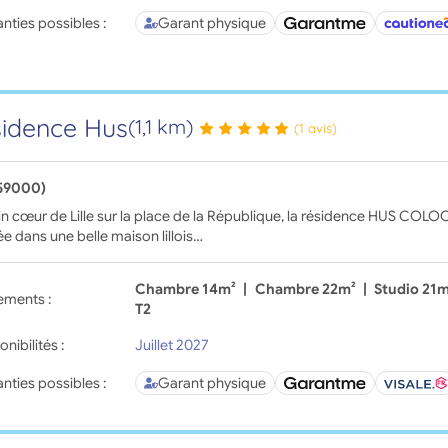
nties possibles :
Garant physique
idence Hus
(1,1 km)
(1 avis)
(59000)
in cœur de Lille sur la place de la République, la résidence HUS CO
lée dans une belle maison lillois…
Chambre 14m²
|
Chambre 22m²
|
Studio 21
ements :
T2
onibilités :
Juillet 2027
nties possibles :
Garant physique