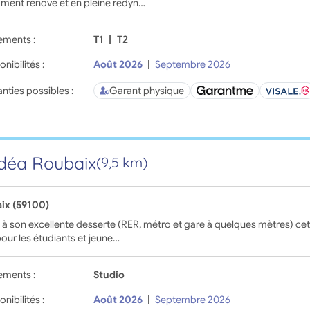
ment rénové et en pleine redyn…
ements :
T1
|
T2
onibilités :
Août 2026
|
Septembre 2026
nties possibles :
Garant physique
déa Roubaix
(9,5 km)
ix (59100)
à son excellente desserte (RER, métro et gare à quelques mètres) cett
pour les étudiants et jeune…
ements :
Studio
onibilités :
Août 2026
|
Septembre 2026