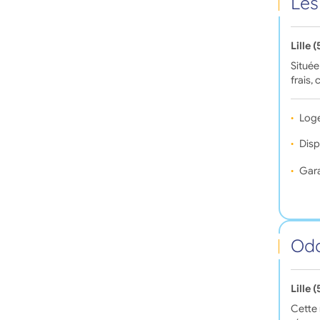
Les
Lille 
Situé
frais,
Log
Disp
Gara
Oda
Lille 
Cette 