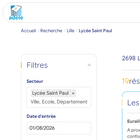
Accueil
Recherche
Lille
Lycée Saint Paul
2698 
Filtres
19
ré
Secteur
Lycée Saint Paul
×
Les
Date d'entrée
Eurali
A prox
confor