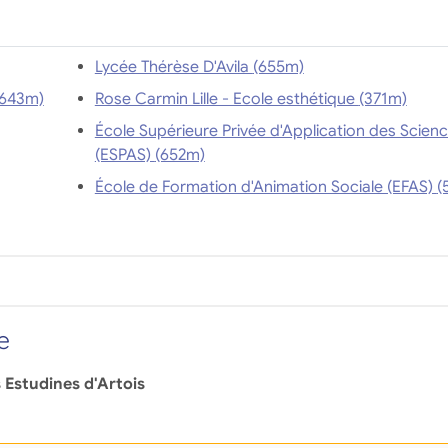
Lycée Thérèse D'Avila (655m)
Ecole professionnelle Industries Lilloises (643m)
Rose Carmin Lille - Ecole esthétique (371m)
École Supérieure Privée d'Application des Scien
(ESPAS) (652m)
École de Fo
e
 Estudines d'Artois