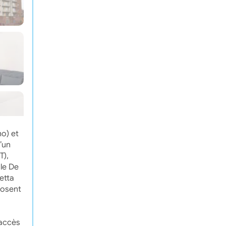
ho) et
’un
T),
le De
etta
posent
 accès