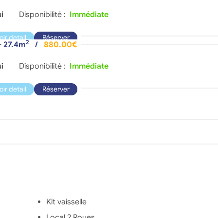
i
Disponibilité :
Immédiate
oir detail
Réserver
2
- 27.4m
/
880.00€
i
Disponibilité :
Immédiate
oir detail
Réserver
Kit vaisselle
Local 2 Roues