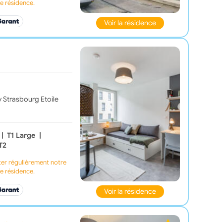
te résidence.
Voir la résidence
y Strasbourg Etoile
|
T1 Large
|
T2
ter régulièrement notre
te résidence.
Voir la résidence