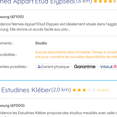
éa Appart’Etud Elypseo
(1,6 km)
bourg (67100)
idence Néméa Appart’Etud Elypseo est idéalement située dans l'aggl
ourg. Elle donne un accès facile aux univ…
ements :
Studio
Aucune disponibilité dans l'immédiat. Pensez à consul
onibilités :
site pour connaître les nouvelles disponibilités de cet
nties possibles :
Garant physique
 Estudines Kléber
(2,0 km)
(4 avis)
bourg (67000)
idence les Estudines Kléber propose des studios meublés avec salle d