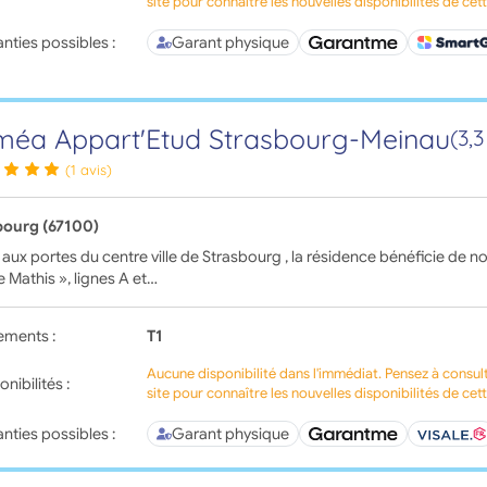
site pour connaître les nouvelles disponibilités de cet
nties possibles :
Garant physique
éa Appart'Etud Strasbourg-Meinau
(3,
(1 avis)
bourg (67100)
 aux portes du centre ville de Strasbourg , la résidence bénéficie de n
e Mathis », lignes A et…
ements :
T1
Aucune disponibilité dans l'immédiat. Pensez à consul
onibilités :
site pour connaître les nouvelles disponibilités de cet
nties possibles :
Garant physique