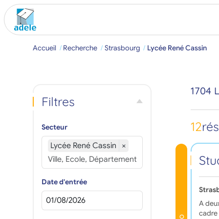
Accueil
Recherche
Strasbourg
Lycée René Cassin
1704 
Filtres
12
ré
Secteur
Lycée René Cassin
×
Stu
Date d'entrée
Stras
A deux
cadre 