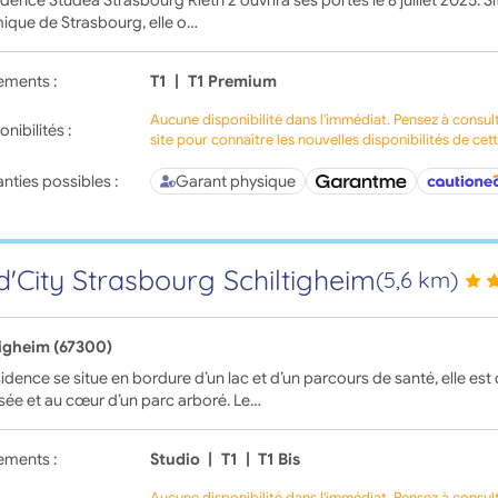
idence Studéa Strasbourg Rieth 2 ouvrira ses portes le 8 juillet 2025. S
ique de Strasbourg, elle o…
ements :
T1
|
T1 Premium
Aucune disponibilité dans l'immédiat. Pensez à consul
onibilités :
site pour connaître les nouvelles disponibilités de cet
nties possibles :
Garant physique
d'City Strasbourg Schiltigheim
(5,6 km)
tigheim (67300)
idence se situe en bordure d’un lac et d’un parcours de santé, elle e
sée et au cœur d’un parc arboré. Le…
ements :
Studio
|
T1
|
T1 Bis
Aucune disponibilité dans l'immédiat. Pensez à consul