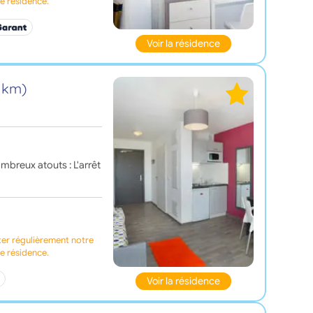
te résidence.
Voir la résidence
3 km)
ombreux atouts : L'arrêt
ter régulièrement notre
te résidence.
Voir la résidence