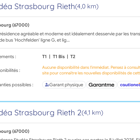
déa Strasbourg Rieth
(4,0 km)
bourg (67000)
 résidence agréable et moderne est idéalement desservie par les tr
 de bus 'Hochfelden' ligne G, et lig…
ements :
T1
|
T1 Bis
|
T2
Aucune disponibilité dans l'immédiat. Pensez à consul
onibilités :
site pour connaître les nouvelles disponibilités de cet
nties possibles :
Garant physique
déa Strasbourg Rieth 2
(4,1 km)
bourg (67000)