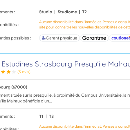
ements :
Studio
|
Studiome
|
T2
Aucune disponibilité dans l'immédiat. Pensez à consul
onibilités :
site pour connaître les nouvelles disponibilités de cet
nties possibles :
Garant physique
 Estudines Strasbourg Presqu'ile Malra
(3 avis)
bourg (67000)
ment située sur la presqu'île, à proximité du Campus Universitaire, la
'ile Malraux bénéficie d'un…
ements :
T1
|
T3
Aucune disponibilité dans l'immédiat. Pensez à consul
onibilités :