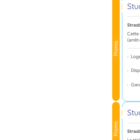
Stu
Stras
Cette
(arrêt
Promo
Log
Disp
Gara
Stu
Promo
Stras