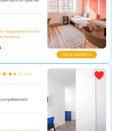
ituée dans un quartier
ter régulièrement notre
te résidence.
Voir la résidence
(3 avis)
st complètement
ter régulièrement notre