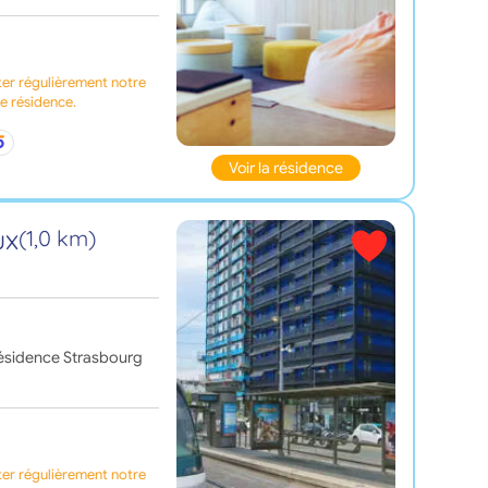
ter régulièrement notre
te résidence.
Voir la résidence
ux
(1,0 km)
 résidence Strasbourg
ter régulièrement notre