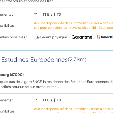
de Strasbourg et proche des tran…
ements :
T1
|
T1 Bis
|
T3
Aucune disponibilité dans l'immédiat. Pensez à consul
onibilités :
site pour connaître les nouvelles disponibilités de cet
nties possibles :
Garant physique
 Estudines Européennes
(2,7 km)
bourg (67000)
ques pas de la gare SNCF, la résidence des Estudines Européennes di
dités pour un séjour pratique et c…
ements :
T1
|
T1 Bis
|
T3
Aucune disponibilité dans l'immédiat. Pensez à consul
onibilités :