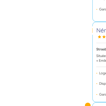
Gara
Ném
Stras
Située
« Emil
Log
Disp
Gara