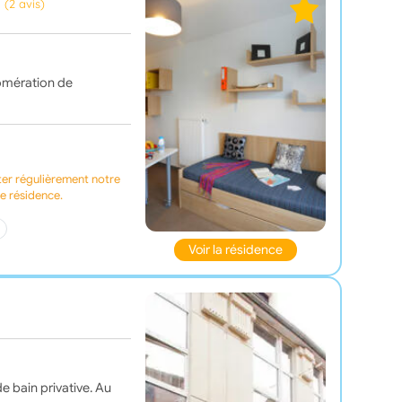
(2 avis)
omération de
ter régulièrement notre
te résidence.
Voir la résidence
e bain privative. Au