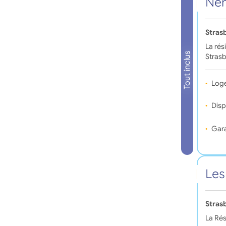
Ném
Stras
La rés
Tout inclus
Strasb
Log
Disp
Gara
Les
Stras
La Rés