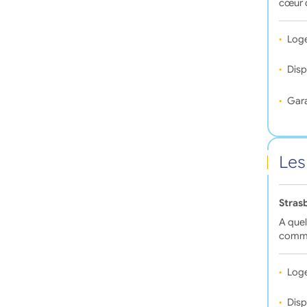
cœur 
Log
Disp
Gara
Les
Stras
A quel
commo
Log
Disp