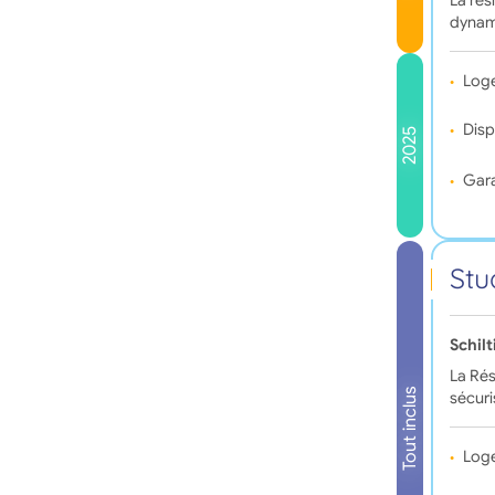
La rés
dynam
Log
Disp
2025
Gara
Stu
Schil
La Rés
Tout inclus
sécuri
Log