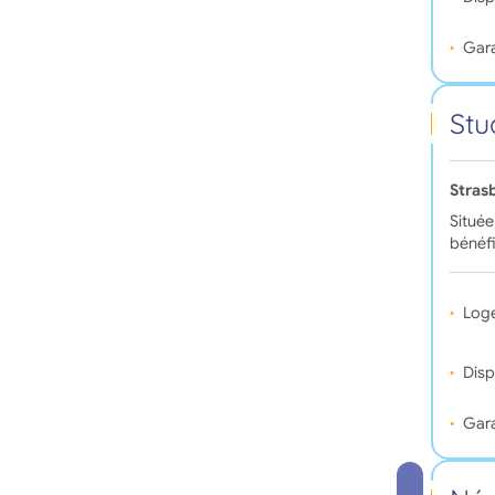
Gara
Stu
Stras
Située
bénéfi
Log
Disp
Gara