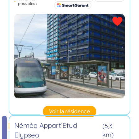
possibles :
Voir la résidence
Néméa Appart’Etud
(5,3
Elypseo
km)