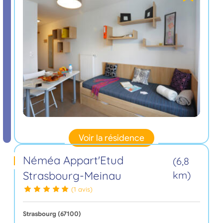
Voir la résidence
Néméa Appart'Etud
(6,8
Strasbourg-Meinau
km)
(1 avis)
Strasbourg (67100)