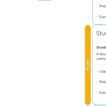
Disp
Gara
Stu
Stras
A deux
cadre 
Promo
Log
Disp
Gara