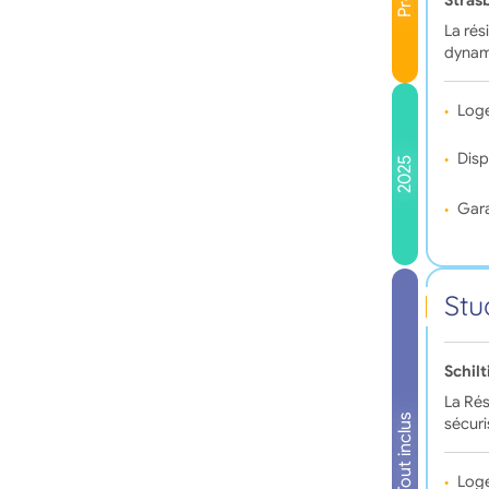
Stras
La rés
dynam
Log
Disp
2025
Gara
Stu
Schil
La Rés
Tout inclus
sécuri
Log