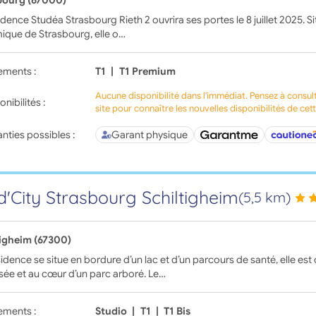
bourg (67000)
idence Studéa Strasbourg Rieth 2 ouvrira ses portes le 8 juillet 2025. S
ique de Strasbourg, elle o…
ements :
T1
|
T1 Premium
Aucune disponibilité dans l'immédiat. Pensez à consul
onibilités :
site pour connaître les nouvelles disponibilités de cet
nties possibles :
Garant physique
d'City Strasbourg Schiltigheim
(5,5 km)
tigheim (67300)
idence se situe en bordure d’un lac et d’un parcours de santé, elle e
sée et au cœur d’un parc arboré. Le…
ements :
Studio
|
T1
|
T1 Bis