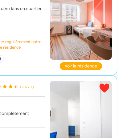
ituée dans un quartier
ter régulièrement notre
te résidence.
Voir la résidence
(3 avis)
st complètement