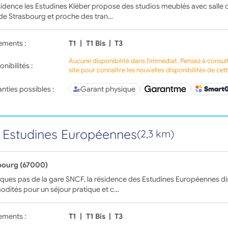
idence les Estudines Kléber propose des studios meublés avec salle d
de Strasbourg et proche des tran…
ements :
T1
|
T1 Bis
|
T3
Aucune disponibilité dans l'immédiat. Pensez à consul
onibilités :
site pour connaître les nouvelles disponibilités de cet
nties possibles :
Garant physique
 Estudines Européennes
(2,3 km)
bourg (67000)
ques pas de la gare SNCF, la résidence des Estudines Européennes di
dités pour un séjour pratique et c…
ements :
T1
|
T1 Bis
|
T3