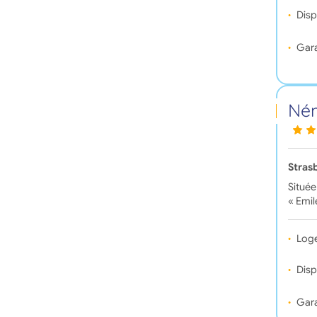
Disp
Gara
Ném
Stras
Située
« Emil
Log
Disp
Gara