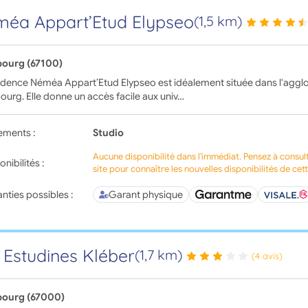
éa Appart’Etud Elypseo
(1,5 km)
bourg (67100)
idence Néméa Appart’Etud Elypseo est idéalement située dans l'aggl
ourg. Elle donne un accès facile aux univ…
ements :
Studio
Aucune disponibilité dans l'immédiat. Pensez à consul
onibilités :
site pour connaître les nouvelles disponibilités de cet
nties possibles :
Garant physique
 Estudines Kléber
(1,7 km)
(4 avis)
bourg (67000)