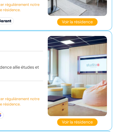
ter régulièrement notre
te résidence.
Voir la résidence
idence allie études et
ter régulièrement notre
te résidence.
Voir la résidence