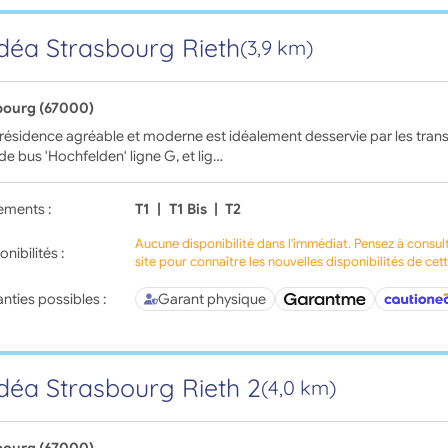
déa Strasbourg Rieth
(3,9 km)
bourg (67000)
 résidence agréable et moderne est idéalement desservie par les tr
 de bus 'Hochfelden' ligne G, et lig…
ements :
T1
|
T1 Bis
|
T2
Aucune disponibilité dans l'immédiat. Pensez à consul
onibilités :
site pour connaître les nouvelles disponibilités de cet
nties possibles :
Garant physique
déa Strasbourg Rieth 2
(4,0 km)