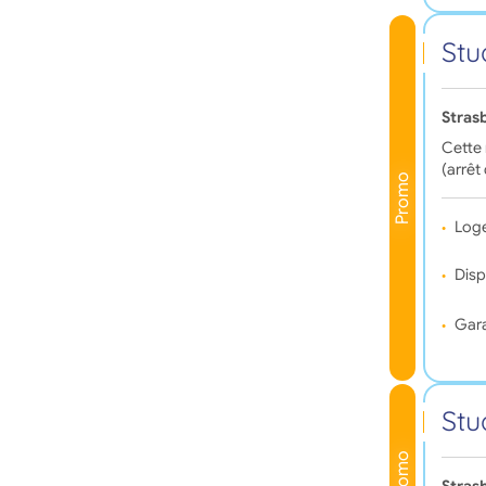
Stu
Stras
Cette
(arrêt
Promo
Log
Disp
Gara
Stu
Promo