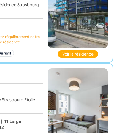
 résidence Strasbourg
ter régulièrement notre
te résidence.
Voir la résidence
y Strasbourg Etoile
|
T1 Large
|
T2