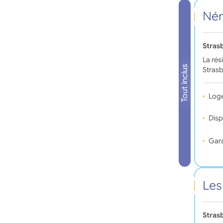
Ném
Stras
La rés
Tout inclus
Strasb
Log
Disp
Gara
Les
Stras