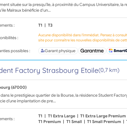
ment située sur la presqu'île, à proximité du Campus Universitaire, la
'ile Malraux bénéficie d'un…
ements :
T1
|
T3
Aucune disponibilité dans l'immédiat. Pensez à consul
onibilités :
site pour connaître les nouvelles disponibilités de cet
nties possibles :
Garant physique
dent Factory Strasbourg Etoile
(0,7 km)
bourg (67000)
 dans le prestigieux quartier de la Bourse, la résidence Student Factor
cie d’une implantation de pre…
T1
|
T1 Extra Large
|
T1 Extra Large Premium
ements :
T1 Premium
|
T1 Small
|
T1 Small Premium
|