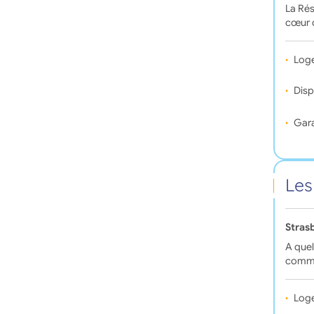
La Rés
cœur 
Log
Disp
Gara
Les
Stras
A quel
commo
Log