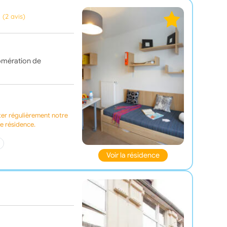
(2 avis)
omération de
ter régulièrement notre
te résidence.
Voir la résidence