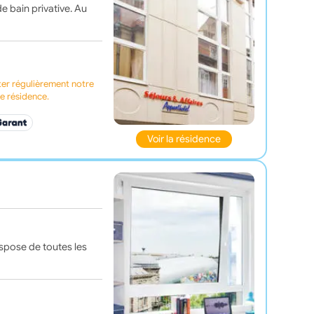
e bain privative. Au
ter régulièrement notre
te résidence.
Voir la résidence
spose de toutes les