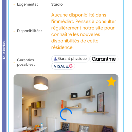
Logements :
Studio
Aucune disponibilité dans
l'immédiat. Pensez à consulter
régulièrement notre site pour
Disponibilités :
connaître les nouvelles
disponibilités de cette
Tout inclus
résidence.
Garant physique
Garanties
possibles :