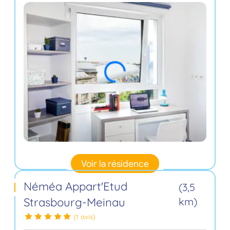
Voir la résidence
Néméa Appart'Etud
(3,5
Strasbourg-Meinau
km)
(1 avis)