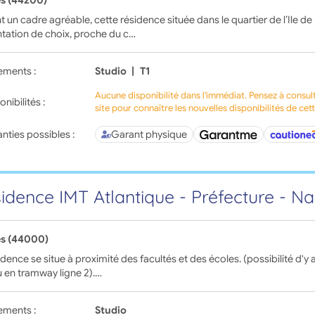
s (44200)
t un cadre agréable, cette résidence située dans le quartier de l’Ile 
tation de choix, proche du c…
ements :
Studio
|
T1
Aucune disponibilité dans l'immédiat. Pensez à consul
onibilités :
site pour connaître les nouvelles disponibilités de cet
nties possibles :
Garant physique
idence IMT Atlantique - Préfecture - N
s (44000)
idence se situe à proximité des facultés et des écoles. (possibilité d'y 
 en tramway ligne 2).…
ements :
Studio