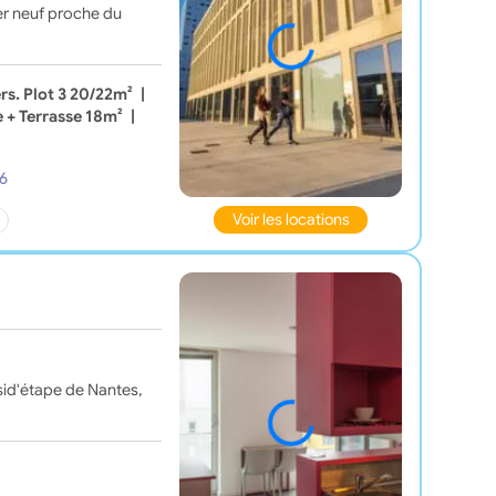
ier neuf proche du
rs. Plot 3 20/22m²
|
e + Terrasse 18m²
|
6
Voir les locations
id'étape de Nantes,