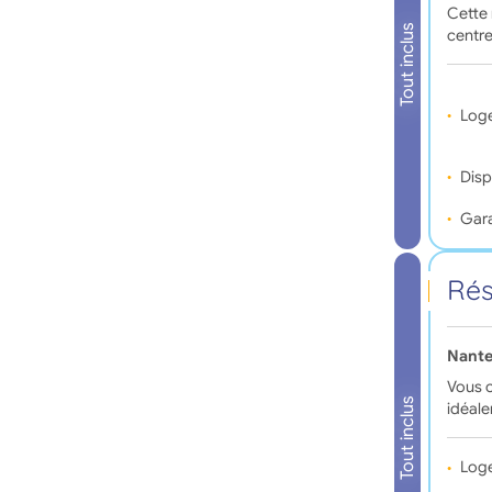
Cette 
Tout inclus
centre
Log
Disp
Gara
Rés
Nante
Vous c
Tout inclus
idéal
Log