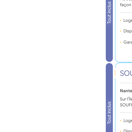
Tout inclus
façon 
Log
Disp
Gara
SO
Nante
Sur l'
Tout inclus
SOUFF
Log
Disp