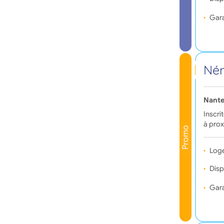
Gara
Ném
Nante
Inscri
à prox
Promo
Log
Disp
Gara