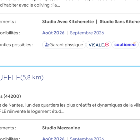
d'habiter avec le coliving : l'a…
ements :
Studio Avec Kitchenette
|
Studio Sans Kitche
onibilités :
Août 2026
|
Septembre 2026
nties possibles :
Garant physique
UFFLE
(5,8 km)
s (44200)
Île de Nantes, l'un des quartiers les plus créatifs et dynamiques de la vill
LE réinvente le logement étud…
ements :
Studio Mezzanine
onibilités :
Août 2026
|
Septembre 2026