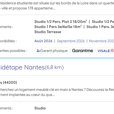
résidence étudiante est située sur les bords de la Loire dans un quart
-ville et propose 178 apparteme…
Studio 1/2 Pers. Plot 3 18/20m²
|
Studio 1/2 Pe
ements :
Studio 1 Pers 3e/4e/5e 18m²
|
Studio 1 Pers. 3
Studio Terrasse
onibilités :
Août 2026
|
Septembre 2026
|
Novembre 202
nties possibles :
Garant physique
idétape Nantes
(6,8 km)
s (44200)
herchez un logement meublé clé en main à Nantes ? Découvrez la Rés
ement implantée au cœur du qua…
ements :
Studio