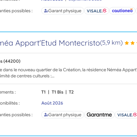
nties possibles :
Garant physique
éa Appart'Etud Montecristo
(5,9 km)
s (44200)
te dans le nouveau quartier de la Création, la résidence Néméa Appart
imité de centres culturels :…
ements :
T1
|
T1 Bis
|
T2
onibilités :
Août 2026
nties possibles :
Garant physique