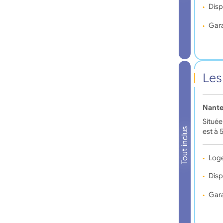
Disp
Gara
Les
Nante
Située
Tout inclus
est à 
Log
Disp
Gara