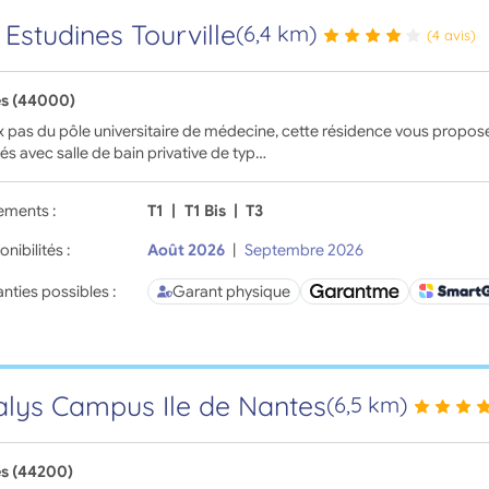
 Estudines Tourville
(6,4 km)
(4 avis)
s (44000)
 pas du pôle universitaire de médecine, cette résidence vous propo
s avec salle de bain privative de typ…
ements :
T1
|
T1 Bis
|
T3
onibilités :
Août 2026
|
Septembre 2026
nties possibles :
Garant physique
lys Campus Ile de Nantes
(6,5 km)
s (44200)