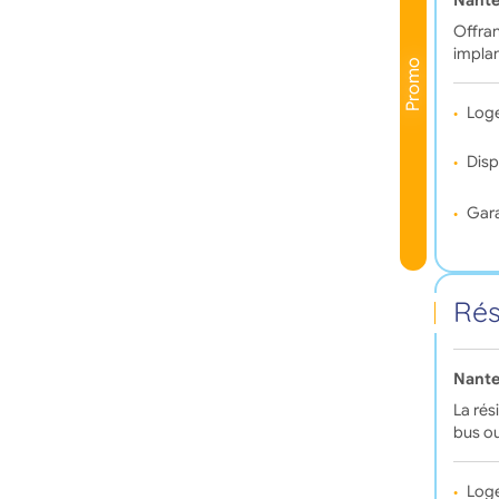
Nante
Offran
implan
Promo
Log
Disp
Gara
Rés
Nante
La rés
bus ou
Log