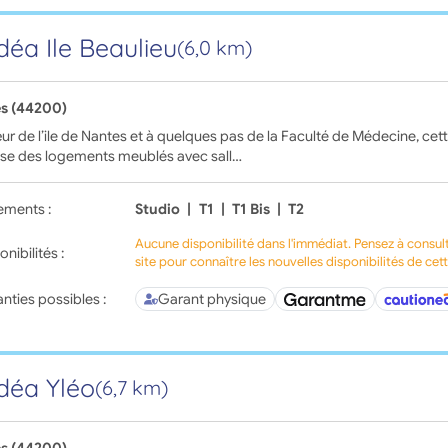
déa Ile Beaulieu
(6,0 km)
s (44200)
r de l’ile de Nantes et à quelques pas de la Faculté de Médecine, cet
se des logements meublés avec sall…
ements :
Studio
|
T1
|
T1 Bis
|
T2
Aucune disponibilité dans l'immédiat. Pensez à consul
onibilités :
site pour connaître les nouvelles disponibilités de cet
nties possibles :
Garant physique
déa Yléo
(6,7 km)