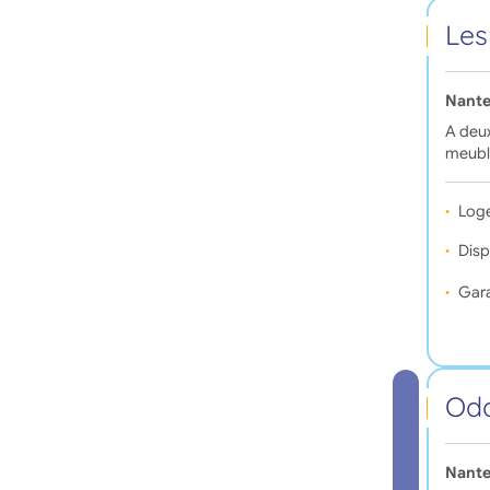
Les
Nante
A deux
meublé
Log
Disp
Gara
Oda
Nante