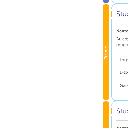
Stu
Nante
Au cœu
propo
Promo
Log
Disp
Gara
Stu