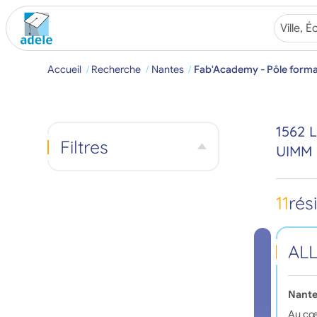
Accueil
Recherche
Nantes
Fab'Academy - Pôle forma
1562 
Filtres
UIMM 
11
rés
AL
Nante
Au cœu