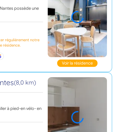
de Nantes possède une
ter régulièrement notre
te résidence.
Voir la résidence
antes
(8,0 km)
aller à pied-en vélo- en