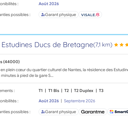
onibilités :
Août 2026
nties possibles :
Garant physique
 Estudines Ducs de Bretagne
(7,1 km)
s (44000)
 en plein cœur du quartier culturel de Nantes, la résidence des Estud
5 minutes à pied de la gare S…
ements :
T1
|
T1 Bis
|
T2
|
T2 Duplex
|
T3
onibilités :
Août 2026
|
Septembre 2026
nties possibles :
Garant physique