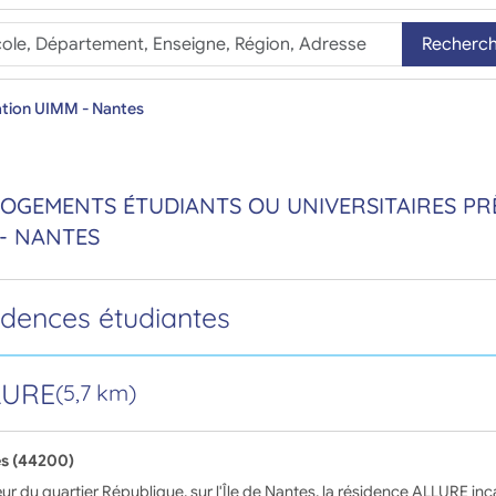
Recherc
tion UIMM - Nantes
LOGEMENTS ÉTUDIANTS OU UNIVERSITAIRES PR
- NANTES
idences étudiantes
LURE
(5,7 km)
s (44200)
r du quartier République, sur l'Île de Nantes, la résidence ALLURE in