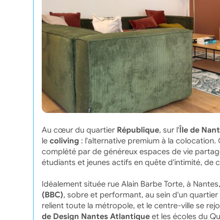
Au cœur du quartier
République
, sur l'
Île de Nan
le
coliving
: l'alternative premium à la colocation
complété par de généreux espaces de vie partagé
étudiants et jeunes actifs en quête d'intimité, de c
Idéalement située rue Alain Barbe Torte, à Nante
(BBC)
, sobre et performant, au sein d'un quartier
relient toute la métropole, et le centre-ville se r
de Design Nantes Atlantique
et les écoles du Qu