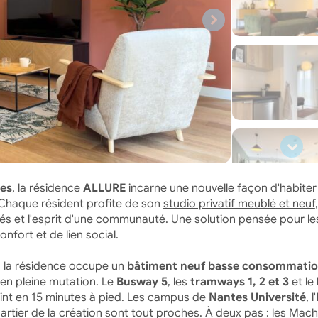
tes
, la résidence
ALLURE
incarne une nouvelle façon d'habiter
. Chaque résident profite de son
studio privatif meublé et neuf
,
s et l'esprit d'une communauté. Une solution pensée pour le
onfort et de lien social.
s, la résidence occupe un
bâtiment neuf basse consommati
 en pleine mutation. Le
Busway 5
, les
tramways 1, 2 et 3
et le
ejoint en 15 minutes à pied. Les campus de
Nantes Université
, l'
artier de la création sont tout proches. À deux pas : les Mach