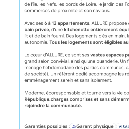
de l'île, les Nefs, les bords de Loire, le jardin des
commerces de proximité et son navibus.
Avec ses
6 à 12 appartements
, ALLURE propose
bain privée
, d'une
kitchenette entièrement équ
lit et de bain fourni. Des logements clés en main,
autonomie.
Tous les logements sont éligibles a
Le cœur d'ALLURE, ce sont ses
vastes espaces p
grand salon convivial, ainsi qu'une buanderie. Un 
ménage hebdomadaire des parties communes, café il
de société). Un
référent dédié
accompagne les rési
emménagement serein et sans isolement.
Moderne, écoresponsable et tourné vers la vie col
République,charges comprises et sans démarn
rejoindre la communauté.
Garanties possibles :
Garant physique