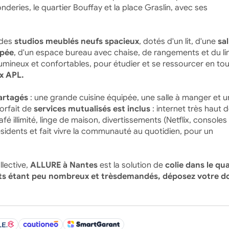
 Fonderies, le quartier Bouffay et la place Graslin, avec ses
 des
studios meublés neufs spacieux
, dotés d'un lit, d'une
sal
ipée
, d'un espace bureau avec chaise, de rangements et du li
 lumineux et confortables, pour étudier et se ressourcer en to
ux APL.
artagés
: une grande cuisine équipée, une salle à manger et u
forfait de
services mutualisés est inclus
: internet très haut d
limité, linge de maison, divertissements (Netflix, consoles 
dents et fait vivre la communauté au quotidien, pour un
lective,
ALLURE à Nantes
est la solution de
colie dans le qua
ts étant peu nombreux et trèsdemandés, déposez votre do