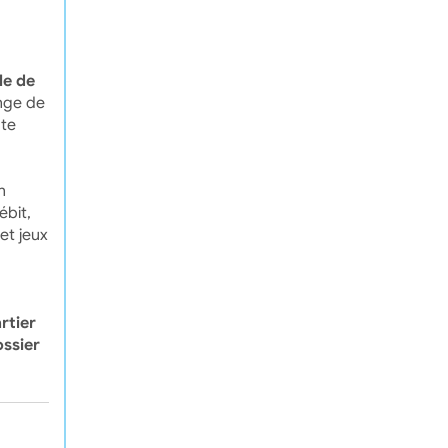
le de
nge de
ute
n
ébit,
et jeux
rtier
ssier