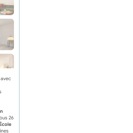
 avec
s
on
 bus 26
École
ines