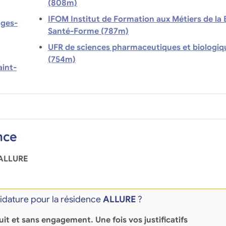
(808m)
IFOM Institut de Formation aux Métiers de la
ages-
Santé-Forme (787m)
UFR de sciences pharmaceutiques et biologiq
(754m)
aint-
nce
ALLURE
dature pour la résidence
ALLURE
?
uit et sans engagement
. Une fois vos justificatifs