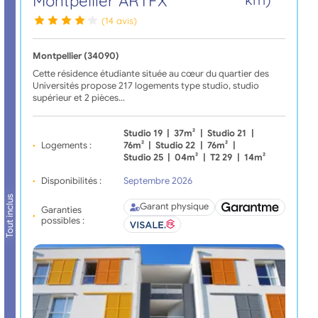
Montpellier ARTFX
(14 avis)
Montpellier (34090)
Cette résidence étudiante située au cœur du quartier des
Universités propose 217 logements type studio, studio
supérieur et 2 pièces…
Studio 19
|
37m²
|
Studio 21
|
Logements :
76m²
|
Studio 22
|
76m²
|
Studio 25
|
04m²
|
T2 29
|
14m²
Disponibilités :
Septembre 2026
Tout inclus
Garant physique
Garanties
possibles :