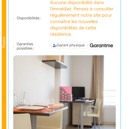
Aucune disponibilité dans
l'immédiat. Pensez à consulter
régulièrement notre site pour
Disponibilités :
connaître les nouvelles
disponibilités de cette
résidence.
Promo
Garanties
Garant physique
possibles :