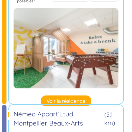
possibles :
Voir la résidence
Néméa Appart’Etud
(5,1
Montpellier Beaux-Arts
km)