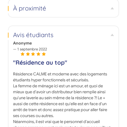
créer une atmosphère conviviale propice au bon
À proximité
équilibre de votre vie étudiante. Chaque logement
est équipé d’un coin cuisine avec micro-ondes,
plaque de cuisson, réfrigérateur et hotte, d’une salle
d’eau avec WC et sèche serviette, et d’un salon-
chambre meublé.
Avis étudiants
Anonyme
1 septembre 2022
"Résidence au top"
Résidence CALME et moderne avec des logements
étudiants hyper fonctionnels et sécurisés.
La femme de ménage ici est un amour, et quoi de
mieux que d'avoir un distributeur bien remplie ainsi
qu'une laverie au sein même de la résidence ?! Le +
aussi de cette résidence est qu'elle est en face d'un
arrêt de tram et donc assez pratique pour aller faire
ses courses ou autres.
Néanmoins, il est vrai que le personnel d'accueil