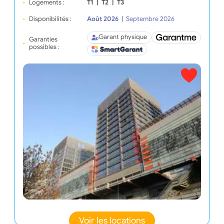
Logements :
T1
|
T2
|
T3
Disponibilités :
Août 2026
|
Septembre 2026
Garant physique
Garanties
possibles :
Voir les locations