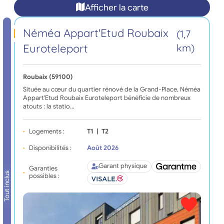
Afficher la carte
Néméa Appart'Etud Roubaix
(1,7
Euroteleport
km)
Roubaix (59100)
Située au cœur du quartier rénové de la Grand-Place, Néméa
Appart'Etud Roubaix Euroteleport bénéficie de nombreux
atouts : la statio…
Logements :
T1
|
T2
Disponibilités :
Août 2026
Garant physique
Garanties
Tout inclus
possibles :