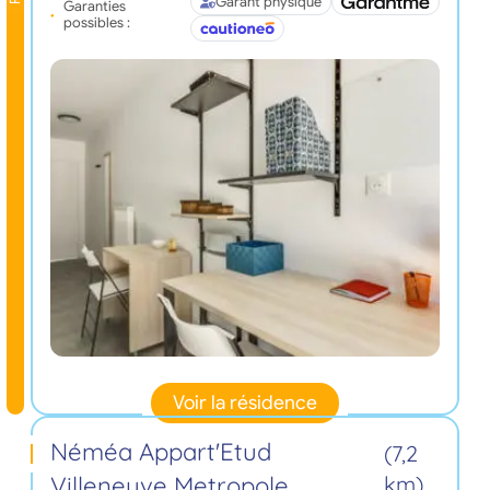
Garant physique
Garanties
possibles :
Voir la résidence
Néméa Appart'Etud
(7,2
Villeneuve Metropole
km)