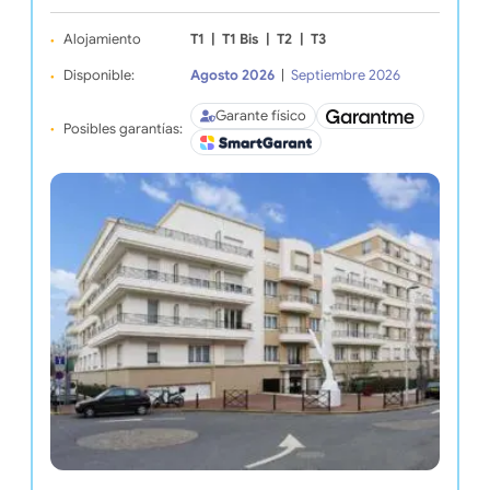
Alojamiento
T1
|
T1 Bis
|
T2
|
T3
Disponible:
Agosto 2026
|
Septiembre 2026
Garante físico
Posibles garantías: