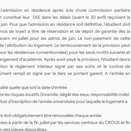
'admission en résidence après avis d'une commission paritaire
t constitué leur DSE dans les délais (avant le 30 avril) reçoivent la
juin. Pour que l'admission en résidence soit définitive, l'étudiant doit
ois de loyer) à titre de réservation et de dépôt de garantie dès la
 avant mi-juillet pour les admis de juin. Le non-paiement de cette
 de l'attribution du logement. Le remboursement de la provision peut
ur les résidences conventionnées) pour les seuls motifs suivants et
changement d'académie. Après avoir payé la provision, l'étudiant devra
tion le règlement intérieur signé par ses soins et le contrat de
dûment rempli et signé par le tiers se portant garant. A l'entrée en
lité quelle que soit la date d'entrée
e les risques locatifs (incendie, dégât des eaux, responsabilité civile)
ficat d'inscription de l'année universitaire pour laquelle le logement a
re doit obligatoirement être renouvelée chaque année.
à partir de la fin juillet par les services centraux du CROUS et fin
n des places disponibles.