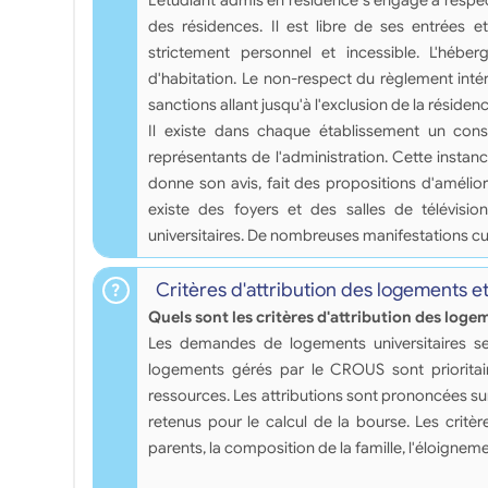
L'étudiant admis en résidence s'engage à respecte
des résidences. Il est libre de ses entrées et
strictement personnel et incessible. L'hébe
d'habitation. Le non-respect du règlement intér
sanctions allant jusqu'à l'exclusion de la résidenc
Il existe dans chaque établissement un con
représentants de l'administration. Cette instan
donne son avis, fait des propositions d'améliorat
existe des foyers et des salles de télévisio
universitaires. De nombreuses manifestations cu
Critères d'attribution des logements e
Quels sont les critères d'attribution des loge
Les demandes de logements universitaires se 
logements gérés par le CROUS sont prioritair
ressources. Les attributions sont prononcées su
retenus pour le calcul de la bourse. Les critè
parents, la composition de la famille, l'éloigneme