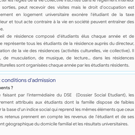
r les règles de la vie collective inscrites dans le règlement intérieur
 sorties, peut recevoir des visites mais le droit d'occupation est
rgement en logement universitaire exonère l'étudiant de la taxe
ieur et tout acte contraire à la vie en société peuvent entraîner des
e.
seil de résidence composé d'étudiants élus chaque année et de
ce représente tous les étudiants de la résidence auprès du directeur,
ion de la vie des résidences (activités culturelles, vie collective). Il
n, de musculation, de musique, de lecture... dans les résidences
lturelles sont organisées chaque année par les étudiants résidents.
t conditions d'admission
ments ?
faisant par l'intermédiaire du DSE (Dossier Social Etudiant), les
ement attribués aux étudiants dont la famille dispose de faibles
r la base d'un indice social qui reprend les mêmes éléments que ceux
res retenus prennent en compte les revenus de l'étudiant et de ses
nt géographique du domicile familial et les résultats universitaires.