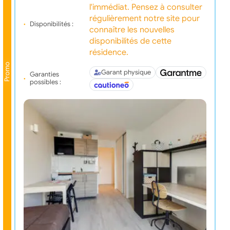
l'immédiat. Pensez à consulter
régulièrement notre site pour
Disponibilités :
connaître les nouvelles
disponibilités de cette
résidence.
Promo
Garant physique
Garanties
possibles :