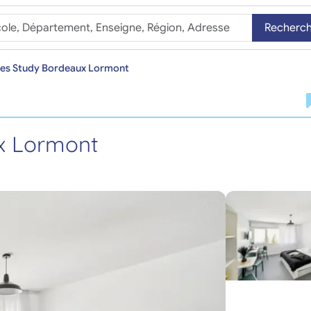
Recherc
ites Study Bordeaux Lormont
ux Lormont