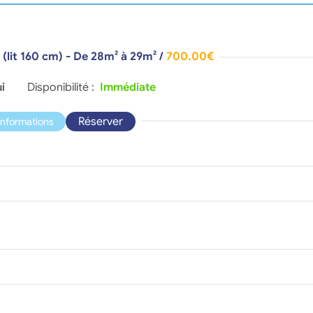
 (lit 160 cm) - De 28m² à 29m²
/
700.00€
i
Disponibilité :
Immédiate
Réserver
'informations