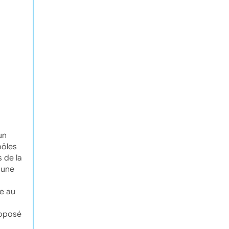
un
pôles
 de la
 une
e au
roposé