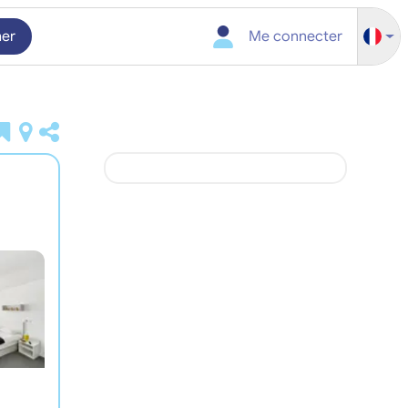
her
Me connecter