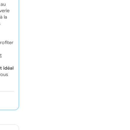
 au
verie
à la
s
rofiter
t
 idéal
vous