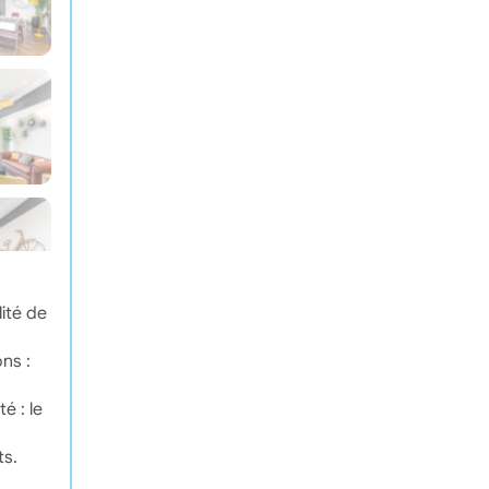
ité de
ns :
é : le
ts.