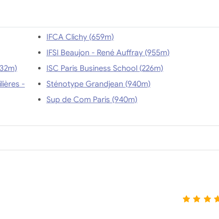
re.
IFCA Clichy (659m)
IFSI Beaujon - René Auffray (955m)
 Paris des Métiers de la Table (932m)
ISC Paris Business School (226m)
ières -
Sténotype Grandjean (940m)
Sup de Com Paris (940m)