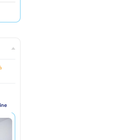
à
ine