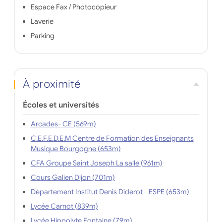
Espace Fax / Photocopieur
Laverie
Parking
À proximité
Écoles et universités
Arcades- CE (569m)
C.E.F.E.D.E.M Centre de Formation des Enseignants
Musique Bourgogne (653m)
CFA Groupe Saint Joseph La salle (961m)
Cours Galien Dijon (701m)
Département Institut Denis Diderot - ESPE (653m)
Lycée Carnot (839m)
Lycée Hippolyte Fontaine (79m)