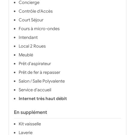
Concierge
aussi souscrire à ses services à la carte :
parking, laverie, service ménage et
Contrôle d'Accès
aspirateur. Non loin du Vieux Port et des
Court Séjour
espaces verts (Parc du 26ème
Centenaire à quelques mètres) cette
Fours à micro-ondes
résidence est le lieu idéal pour votre
séjour marseillais !
Intendant
Local 2 Roues
Meublé
Prêt d'aspirateur
Prêt de fer à repasser
Salon / Salle Polyvalente
Service d'accueil
Internet très haut débit
En supplément
Kit vaisselle
Laverie