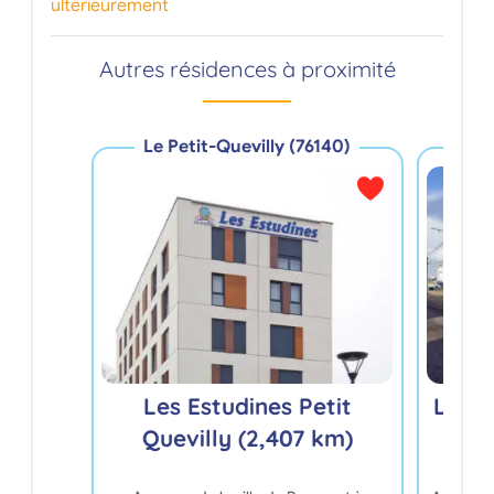
ultérieurement
Autres résidences à proximité
Le Petit-Quevilly (76140)
Sott
Les Estudines Petit
Les 
Quevilly (2,407 km)