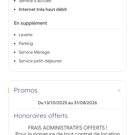
Service d'accueil
et de snacks, prêt de matériel de
ménage, laverie, parking, salle de petit-
Internet très haut débit
déjeuner et service ménage.
En supplément
Laverie
Parking
Service Ménage
Service petit-déjeuner
Promos
Du 13/10/2025 au 31/08/2026
Honoraires offerts
FRAIS ADMINISTRATIFS OFFERTS !
Pour la signature de tout contrat de location