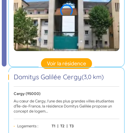
Voir la résidence
Domitys Galilée Cergy
(3,0 km)
Cergy (95000)
Au cœur de Cergy, l'une des plus grandes villes étudiantes
d'Île-de-France, la résidence Domitys Galilée propose un
concept de logem…
Logements :
T1
|
T2
|
T3