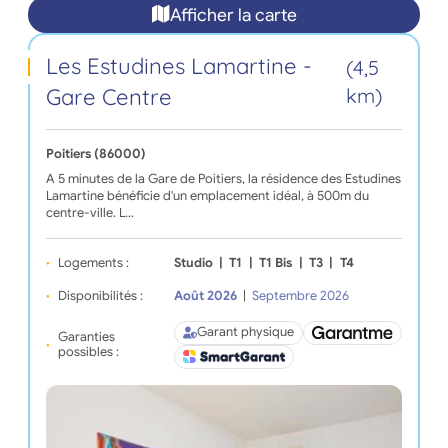
Afficher la carte
Les Estudines Lamartine -
(4,5
Gare Centre
km)
Poitiers (86000)
A 5 minutes de la Gare de Poitiers, la résidence des Estudines
Lamartine bénéficie d'un emplacement idéal, à 500m du
centre-ville. L…
Logements :
Studio
|
T1
|
T1 Bis
|
T3
|
T4
Disponibilités :
Août 2026
|
Septembre 2026
Garant physique
Garanties
possibles :