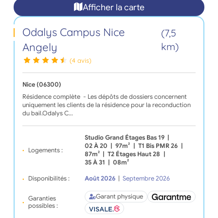
Afficher la carte
Odalys Campus Nice
(7,5
Angely
km)
(4 avis)
Nice (06300)
Résidence complète - Les dépôts de dossiers concernent
uniquement les clients de la résidence pour la reconduction
du bail.Odalys C…
Studio Grand Étages Bas 19
|
02 À 20
|
97m²
|
T1 Bis PMR 26
|
Logements :
87m²
|
T2 Étages Haut 28
|
35 À 31
|
08m²
Disponibilités :
Août 2026
|
Septembre 2026
Garant physique
Garanties
possibles :