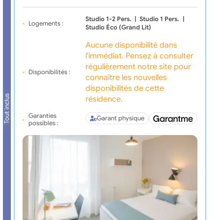
Studio 1-2 Pers.
|
Studio 1 Pers.
|
Logements :
Studio Éco (grand Lit)
Aucune disponibilité dans
l'immédiat. Pensez à consulter
régulièrement notre site pour
Disponibilités :
connaître les nouvelles
disponibilités de cette
Tout inclus
résidence.
Garanties
Garant physique
possibles :