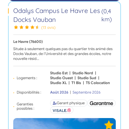
Odalys Campus Le Havre Les
(0,4
Docks Vauban
km)
(13 avis)
Le Havre (76600)
Située à seulement quelques pas du quartier très animé des
Docks Vauban, de l’Université et des grandes écoles, notre
nouvelle résid…
Studio Est
|
Studio Nord
|
Logements :
Studio Ouest
|
Studio Sud
|
Studio XL
|
T1 Bis
|
T5 Colocation
Disponibilités :
Août 2026
|
Septembre 2026
Garant physique
Garanties
possibles :