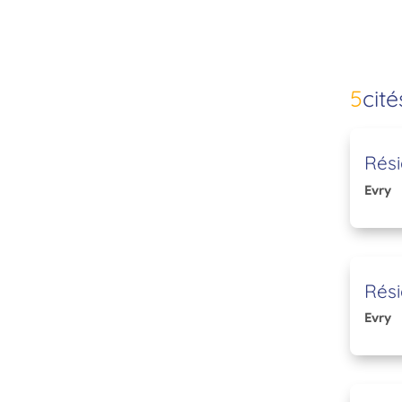
5
cité
Rési
Evry
Rési
Evry