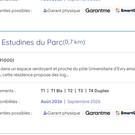
nties possibles :
Garant physique
 Estudines du Parc
(0,7 km)
(91000)
 dans un espace verdoyant et proche du pôle Universitaire d’Evry ain
, cette résidence propose des log…
ements :
T1
|
T1 Bis
|
T2
|
T3
|
T4 Duplex
onibilités :
Août 2026
|
Septembre 2026
nties possibles :
Garant physique