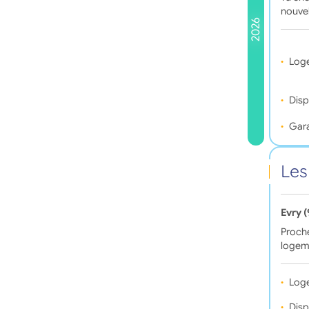
nouve
2026
Log
Disp
Gara
Les
Evry 
Proche
logem
Log
Disp