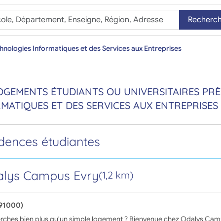
Recherc
echnologies Informatiques et des Services aux Entreprises
OGEMENTS ÉTUDIANTS OU UNIVERSITAIRES PRÈS
MATIQUES ET DES SERVICES AUX ENTREPRISES
idences étudiantes
lys Campus Evry
(1,2 km)
(91000)
rches bien plus qu'un simple logement ? Bienvenue chez Odalys Camp