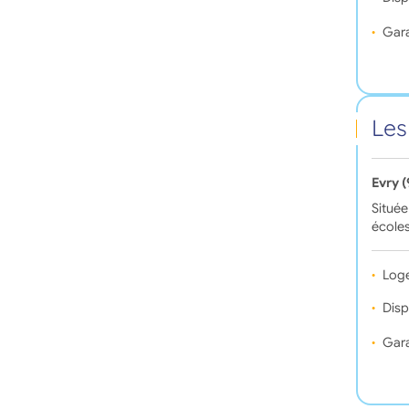
Gara
Les
Evry 
Située
écoles
Log
Disp
Gara