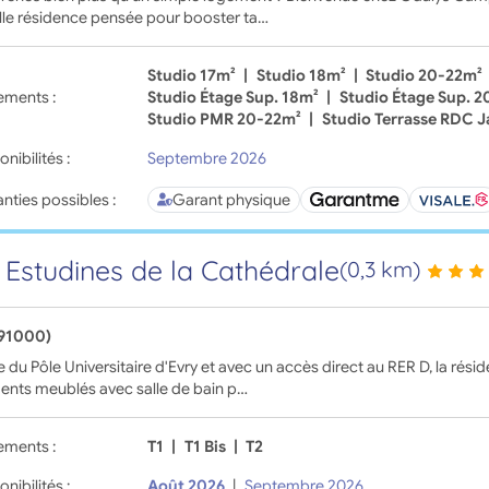
lle résidence pensée pour booster ta…
Studio 17m²
|
Studio 18m²
|
Studio 20-22m²
ements :
Studio Étage Sup. 18m²
|
Studio Étage Sup. 
Studio PMR 20-22m²
|
Studio Terrasse RDC J
onibilités :
Septembre 2026
nties possibles :
Garant physique
 Estudines de la Cathédrale
(0,3 km)
(91000)
 du Pôle Universitaire d'Evry et avec un accès direct au RER D, la rés
ents meublés avec salle de bain p…
ements :
T1
|
T1 Bis
|
T2
onibilités :
Août 2026
|
Septembre 2026