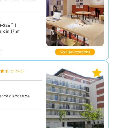
|
20-22m²
|
ardin 17m²
Voir les locations
(3 avis)
idence dispose de