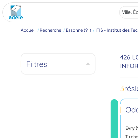
Accueil
Recherche
Essonne (91)
ITIS - Institut des T
426 L
Filtres
INFOR
3
rés
Oda
Evry 
Tu che