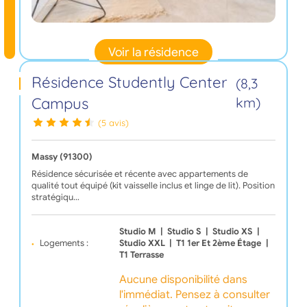
Voir la résidence
Résidence Studently Center
(8,3
Campus
km)
(5 avis)
Massy (91300)
Résidence sécurisée et récente avec appartements de
qualité tout équipé (kit vaisselle inclus et linge de lit). Position
stratégiqu…
Studio M
|
Studio S
|
Studio XS
|
Logements :
Studio XXL
|
T1 1er Et 2ème Étage
|
T1 Terrasse
Aucune disponibilité dans
l'immédiat. Pensez à consulter